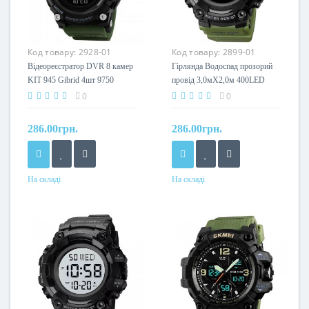
Код товару:
2928-01
Код товару:
2899-01
Відеореєстратор DVR 8 камер
Гірлянда Водоспад прозорий
KIT 945 Gibrid 4шт 9750
провід 3,0мХ2,0м 400LED
(білий) IT-RAINS-400-W 30шт
0
0
9299
286.00грн.
286.00грн.
На складі
На складі