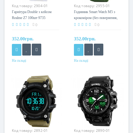
Код товару:
2904-01
Код товару:
2955-01
Гарнітура Double з кейсом
Годинник Smart Watch M5 з
Realme Z7 100шт 9735
крокоміром (без повернення,
без обміну) 100шт 9744
0
0
352.00грн.
352.00грн.
На складі
На складі
Код товару:
2892-01
Код товару:
2890-01