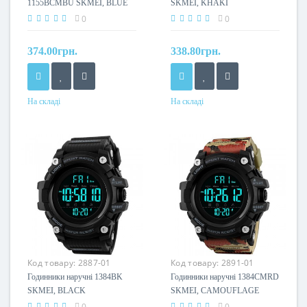
1155BCMBU SKMEI, BLUE
SKMEI, KHAKI
CAMO
0
0
374.00грн.
338.80грн.
На складі
На складі
Код товару:
2887-01
Код товару:
2891-01
Годинники наручні 1384BK
Годинники наручні 1384CMRD
SKMEI, BLACK
SKMEI, CAMOUFLAGE
0
0