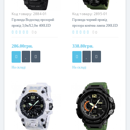
Код товару:
2884-01
Код товару:
2895-01
Гірлянда Водоспад прозорий
Гірлянда чорний провід
провід 3,0мХ2,0м 400LED
прозора конічна лампа 200LED
(синій) IT-RAINS-400-B 30шт
(теплий білий) LED200WW-2
0
0
9300
80шт 9290
286.00грн.
338.80грн.
На складі
На складі