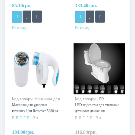
85.10грн.
133.40грн.
На складі
На складі
Код товару:
Машинка для
Код товару:
LED
удаления катышек 5880
подсветка для унитаза с
Машинка для удаления
LED подсветка для унитаза с
датчиком движения
катышек Lint Remover 5880 от
датчиком движения
сети
0
0
184.00грн.
116.84грн.