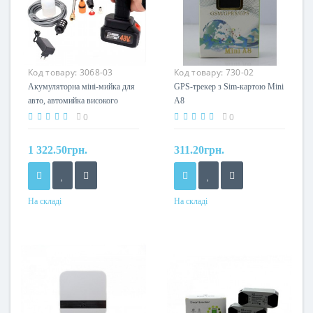
Код товару:
3068-03
Код товару:
730-02
Акумуляторна міні-мийка для
GPS-трекер з Sim-картою Mini
авто, автомийка високого
A8
тиску з 2 акумуляторами 48V
0
0
1 322.50грн.
311.20грн.
На складі
На складі