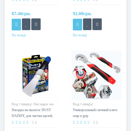
87.40грн.
92.00грн.
На складі
На складі
Код товару:
Насадка на
Код товару:
пылесос DUST DADDY
Универсальный гаечный
Насадка на пылесос DUST
Универсальный гаечный ключ
ключ snap n grip
DADDY, для чистки щелей,
snap n grip
труднодоступных мест
0
0