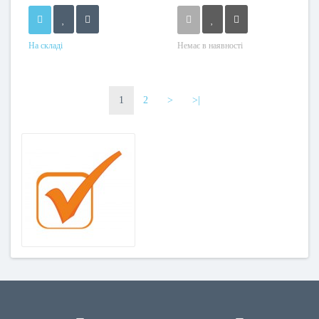
На складі
Немає в наявності
1
2
>
>|