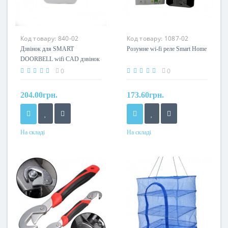
Код товару:
840-02
Код товару:
1087-02
Дзвінок для SMART
Розумне wi-fi реле Smart Home
DOORBELL wifi CAD дзвінок
0
0
204.00грн.
173.60грн.
На складі
На складі