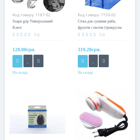
Код товару:
1187-02
Код товару:
1150-02
Snapn grip Універсальний
Сітка для сушіння риби,
Ключ
фруктів і овочів (триярусна
50*50*60)
0
0
128.00грн.
319.20грн.
На складі
На складі