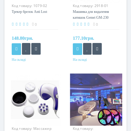
Код товару:
1079-02
Код товару:
2918-01
Трекер брелок Anti Lost
Машинка для видалення
катишок Gemei GM-230
0
0
148.80грн.
177.10грн.
На складі
На складі
Код товару:
Массажер
Код товару: