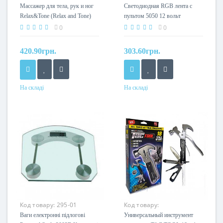
для тела, рук и ног
Светодиодная RGB лента
Массажер для тела, рук и ног
Светодиодная RGB лента с
Relax&Tone
с пультом 5050
Relax&Tone (Relax and Tone)
пультом 5050 12 вольт
0
0
420.90грн.
303.60грн.
На складі
На складі
Код товару:
295-01
Код товару:
Универсальный
Ваги електронні підлогові
Универсальный инструмент