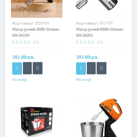
Код товару:
3252-01
Код товару:
3317-01
Міксер ручний 260Вт Domotec
Міксер ручний 800Вт Domotec
MS-6633W
MS-6629A
0
0
202.40грн.
395.60грн.
На складі
На складі