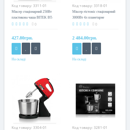
Код товару:
3311-01
Код товару:
3318-01
Міксер стаціонарний 250Вт
Міксер-тістоміс стаціонарний
пластикова чаша BITEK BT-
3000Вт 4л планетарне
6637S
обертання металева чаша
0
0
BITEK BT-6611
427.80грн.
2 484.00грн.
На складі
На складі
Код товару:
3304-01
Код товару:
3281-01