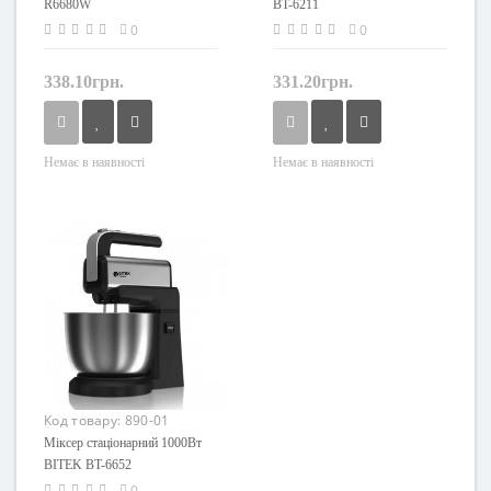
R6680W
BT-6211
0
0
338.10грн.
331.20грн.
Немає в наявності
Немає в наявності
Код товару:
890-01
Міксер стаціонарний 1000Вт
BITEK BT-6652
0