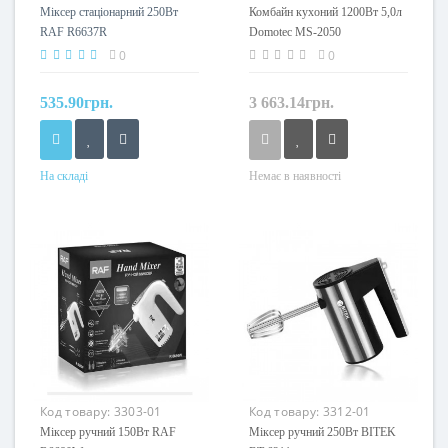
Міксер стаціонарний 250Вт
Комбайн кухоний 1200Вт 5,0л
RAF R6637R
Domotec MS-2050
0
0
535.90грн.
3 663.14грн.
На складі
Немає в наявності
Код товару:
3303-01
Код товару:
3312-01
Міксер ручний 150Вт RAF
Міксер ручний 250Вт BITEK