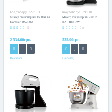
Код товару:
3271-01
Код товару:
3291-01
Міксер стаціонарний 1500Вт 4л
Міксер стаціонарний 250Вт
Domotec MS-1368
RAF R6637W
0
0
2 534.60грн.
535.90грн.
На складі
На складі