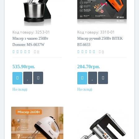
Код товару:
3253-01
Код товару:
3310-01
Міксер з чашею 250Вт
Міксер ручний 250Вт BITEK
Domotec MS-6637W
BT-6633
0
0
535.90грн.
204.70грн.
На складі
На складі