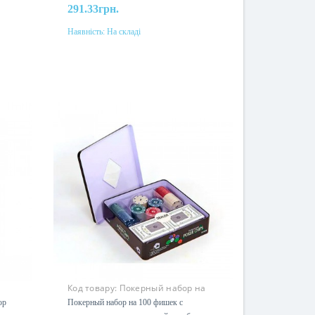
291.33грн.
Наявність:
На складі
До кошика
Код товару:
Покерный набор на
100 фишек с номиналом
ор
Покерный набор на 100 фишек с