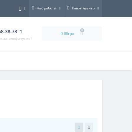
Час роботи
Клієнт-центр
58-38-78
0
0.00грн.
ам зателефонуємо?