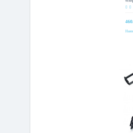
теле
460
Наяв