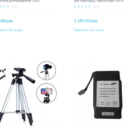
4400mAh
фоном,фотоаппаратом 330А
для гироборда, гироскутера 10S2P
4400mAh
0
0
.00грн.
2 185.92грн.
ність:
На складі
Наявність:
На складі
До кошика
До кошика