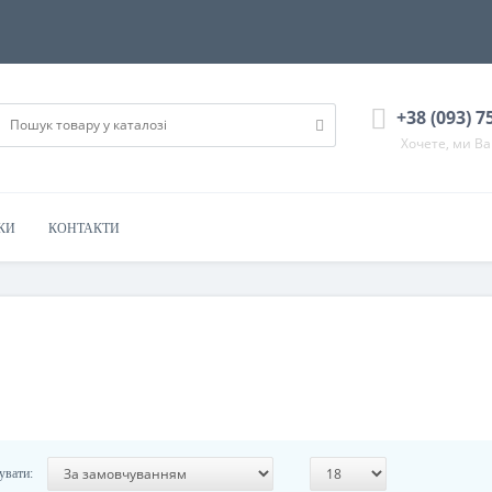
+38 (093) 7
Хочете, ми В
КИ
КОНТАКТИ
увати: