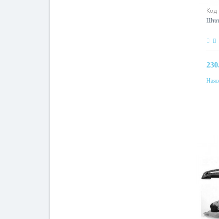
Код
фот
Штат
230
Наяв