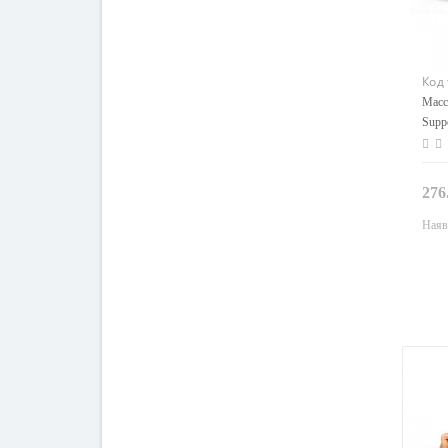
Код
спи
Масс
Supp
276
Наяв