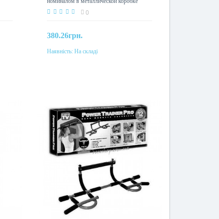
номиналом в металлической коробке
0
380.26грн.
Наявність:
На складі
До кошика