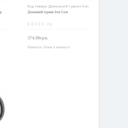
Код товару:
Домашний турник Iron
Gym
ор
Домашний турник Iron Gym
0
374.90грн.
Наявність:
Немає в наявності
Закінчився