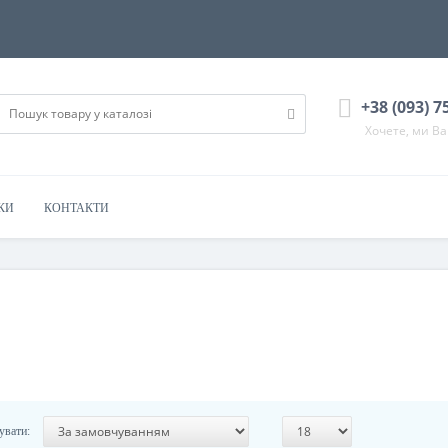
+38 (093) 7
Хочете, ми В
КИ
КОНТАКТИ
увати: