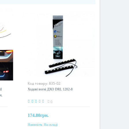
Код товару:
835-02
il
Ходові вогні ДХО DRL 1202-8
и,
0
174.80грн.
Наявність:
На складі
До кошика