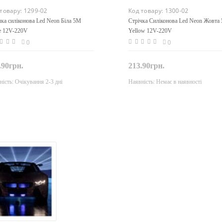
 товару:
1299-02
Код товару:
1300-02
чка силіконова Led Neon Біла 5M
Стрічка Силіконова Led Neon Жовта
e 12V-220V
Yellow 12V-220V
0
0
.90грн.
213.90грн.
ність:
Очікування 2-3 дні
Наявність:
Немає в наявності
Закінчився
Закінчився