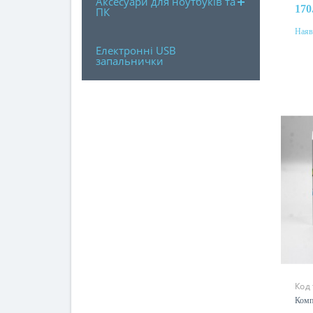
Аксесуари для ноутбуків та
170
ПК
Наяв
Електронні USB
запальнички
Код
Комп