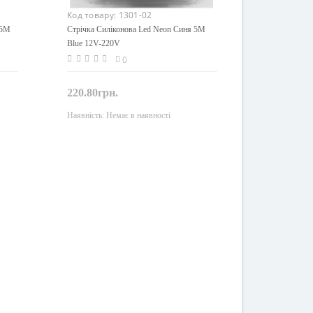
Код товару:
1301-02
 5M
Стрічка Силіконова Led Neon Синя 5M
Blue 12V-220V
0
220.80грн.
Наявність:
Немає в наявності
Закінчився