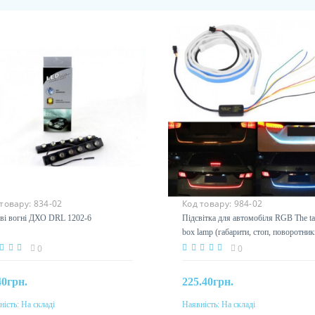
 товару:
834-02
Код товару:
984-02
ві вогні ДХО DRL 1202-6
Підсвітка для автомобіля RGB The ta
box lamp (габарити, стоп, поворотник
аварійка)
0
0
40грн.
225.40грн.
ність:
На складі
Наявність:
На складі
До кошика
До кошика