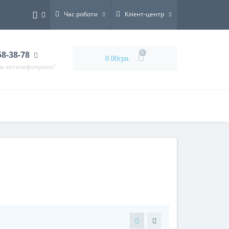
Час роботи
Клієнт-центр
58-38-78
0
0.00грн.
ам зателефонуємо?