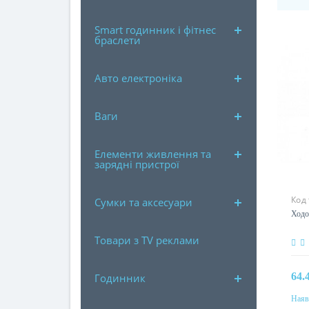
Smart годинник і фітнес
браслети
Авто електроніка
Ваги
Елементи живлення та
зарядні пристрої
Код
Сумки та аксесуари
Ходо
Товари з TV реклами
64.
Годинник
Наяв