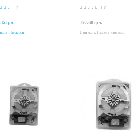
0
0
.42грн.
197.60грн.
ність:
На складі
Наявність:
Немає в наявності
До кошика
Закінчився