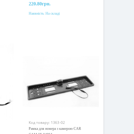
220.80грн.
Наявність:
На складі
До кошика
Код товару:
1363-02
Рамка для номера з камерою CAR