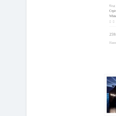
Код
Стрі
Whit
259
Наяв