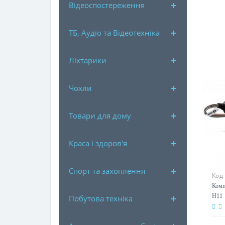
Відеоспостереження
ТБ, Аудіо та Відеотехніка
Ліхтарики
Чохли
Товари для дому
Краса і здоров'я
Спорт та захоплення
Код
Комп
H11
Побутова техніка