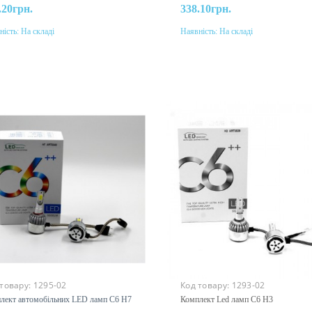
.20грн.
338.10грн.
ність:
На складі
Наявність:
На складі
До кошика
До кошика
 товару:
1295-02
Код товару:
1293-02
лект автомобільних LED ламп C6 H7
Комплект Led ламп C6 H3