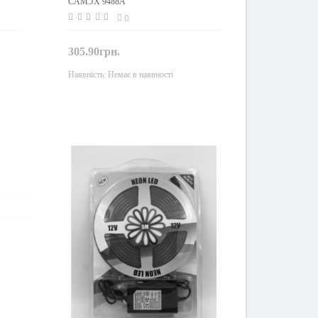
CAM.JX 9488A
0
305.90грн.
Наявність:
Немає в наявності
Закінчився