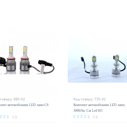
 товару:
889-02
Код товару:
735-02
лект автомобільних LED ламп C6
Комплект автомобільних LED ламп,
3000Лм, Car Led H3
0
0