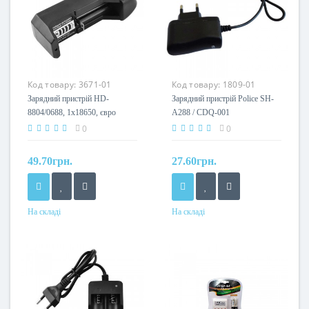
Код товару:
3671-01
Код товару:
1809-01
Зарядний пристрій HD-
Зарядний пристрій Poliсe SH-
8804/0688, 1х18650, євро
A288 / CDQ-001
вилка
0
0
49.70грн.
27.60грн.
На складі
На складі