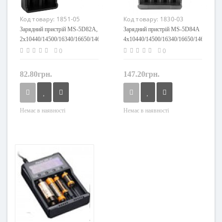
Код товару:
1851-05
Код товару:
1830-03
Зарядний пристрій MS-5D82A,
Зарядний пристрій MS-5D84A
2х10440/14500/16340/16650/14650/18350/18500/18650,
4х10440/14500/16340/16650/14650/1835
4.2V
3.7V
0
0
82.80грн.
147.20грн.
Немає в наявності
Немає в наявності