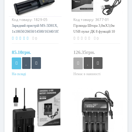
Код товару:
1829-05
Код товару:
3677-01
Зарядний пристрій MS-5D81X,
Гірлянда Штора 3,0мХ3,0м
1х18650/26650/14500/16340/18500,
USB пульт ДК 8 функцій 10
4.2V
ліній 300LED (білий)
0
0
CURTAIN-300W-2 50шт 8939
85.10грн.
126.35грн.
На складі
Немає в наявності