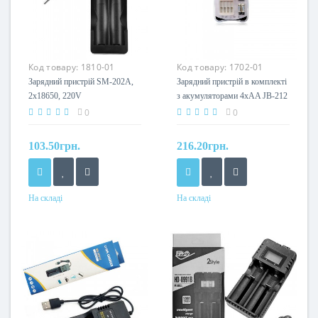
Код товару:
1810-01
Код товару:
1702-01
Зарядний пристрій SM-202А,
Зарядний пристрій в комплекті
2х18650, 220V
з акумуляторами 4хAA JB-212
0
0
103.50грн.
216.20грн.
На складі
На складі