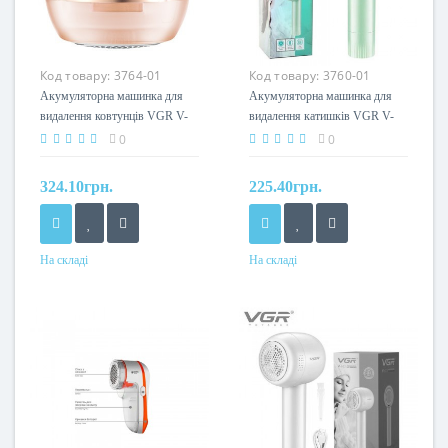
Код товару:
3764-01
Код товару:
3760-01
Акумуляторна машинка для
Акумуляторна машинка для
видалення ковтунців VGR V-
видалення катишків VGR V-
817 PINK
813 MINT
0
0
324.10грн.
225.40грн.
На складі
На складі