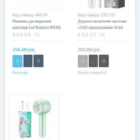
Код товару:
845-01
Код товару:
3761-01
Машинка для видалення
Дзеркало косметичне настільне
ковтунців Lint Remover BITEK
з LED підсвічуванням 16 led
BT-450
00077 36шт 9867
0
0
156.40грн.
203.00грн.
На складі
Немає в наявності