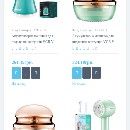
Код товару:
3762-01
Код товару:
3763-01
Акумуляторна машинка для
Акумуляторна машинка для
видалення ковтунців VGR V-
видалення ковтунців VGR V-
810
817 GREEN
0
0
261.45грн.
324.10грн.
На складі
На складі