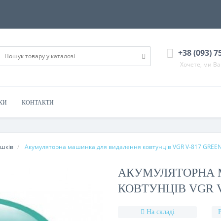
+38 (093) 7
Хочете, ми В
КИ
КОНТАКТИ
шків
Акумуляторна машинка для видалення ковтунців VGR V-817 GREE
АКУМУЛЯТОРНА 
КОВТУНЦІВ VGR V
На складі