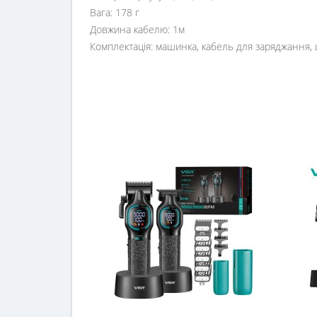
Вага: 178 г
Довжина кабелю: 1м
Комплектація: машинка, кабель для заряджання,