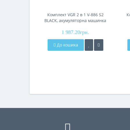
Комплект VGR 2 в 1 V-886 S2
К
BLACK, акумуляторна машинка
для стрижки (clipper) та
маш
1 987.20грн.
триммер
До кошика