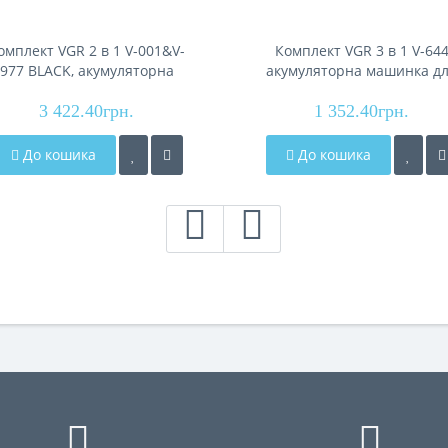
омплект VGR 2 в 1 V-001&V-
Комплект VGR 3 в 1 V-64
977 BLACK, акумуляторна
акумуляторна машинка д
инка для стрижки (clipper) і
стриження (clipper), трим
3 422.40грн.
тример
та електробритва (шейве
1 352.40грн.
До кошика
До кошика