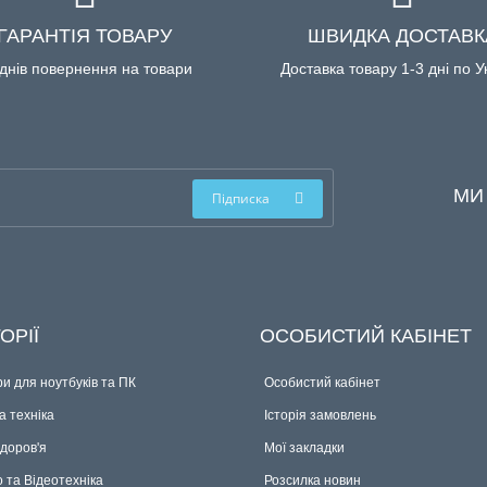
ГАРАНТІЯ ТОВАРУ
ШВИДКА ДОСТАВК
днів повернення на товари
Доставка товару 1-3 дні по У
МИ
Підписка
ОРІЇ
ОСОБИСТИЙ КАБІНЕТ
и для ноутбуків та ПК
Особистий кабінет
 техніка
Історія замовлень
здоров'я
Мої закладки
о та Відеотехніка
Розсилка новин