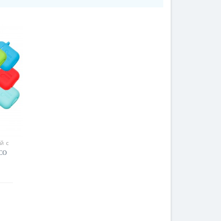
й с
OCO