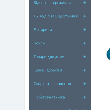
Відеоспостереження
ТБ, Аудіо та Відеотехніка
Ліхтарики
Чохли
Товари для дому
Краса і здоров'я
Спорт та захоплення
Побутова техніка