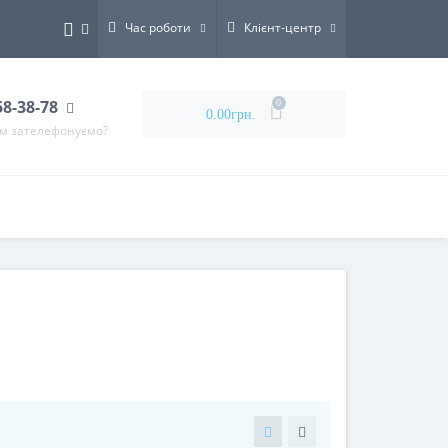
Час роботи
Клієнт-центр
58-38-78
0
0.00грн.
ам зателефонуємо?