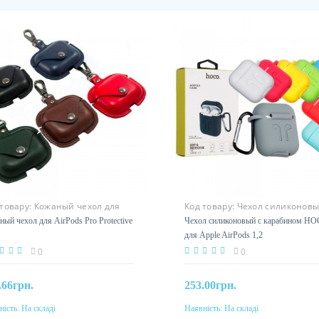
 товару:
Кожаный чехол для
Код товару:
Чехол силиконовы
ods Pro
карабином HOCO
ный чехол для AirPods Pro Protective
Чехол силиконовый с карабином H
для Apple AirPods 1,2
0
0
.66грн.
253.00грн.
ність:
На складі
Наявність:
На складі
До кошика
До кошика