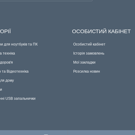
ОРІЇ
ОСОБИСТИЙ КАБІНЕТ
и для ноутбуків та ПК
Особистий кабінет
 техніка
Історія замовлень
здоров'я
Мої закладки
о та Відеотехніка
Розсилка новин
для дому
ки
нні USB запальнички