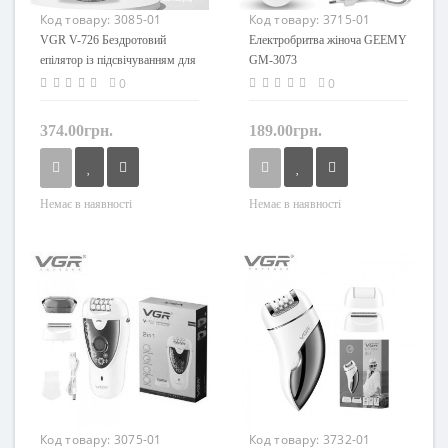
Код товару:
3085-01
Код товару:
3715-01
VGR V-726 Бездротовий
Електробритва жіноча GEEMY
епілятор із підсвічуванням для
GM-3073
всього тіла
0
0
374.00грн.
189.00грн.
Немає в наявності
Немає в наявності
Код товару:
3075-01
Код товару:
3732-01