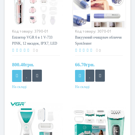
Код товару:
3790-01
Код товару:
3070-01
Епілятор VGR 6 в 1 V-733
Вакуумний очищувач обличчя
PINK, 12 насадок, IPX7, LED
Spotcleaner
display
0
0
800.40грн.
66.70грн.
На складі
На складі