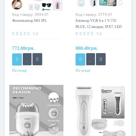
Код товару:
3994-01
Код товару:
3779-01
Фотоепілятор H01 IPL
Епілятор VGR 6 в 1 V-733
BLUE, 12 насадок, IPX7, LED
display
0
0
772.80грн.
800.40грн.
На складі
На складі