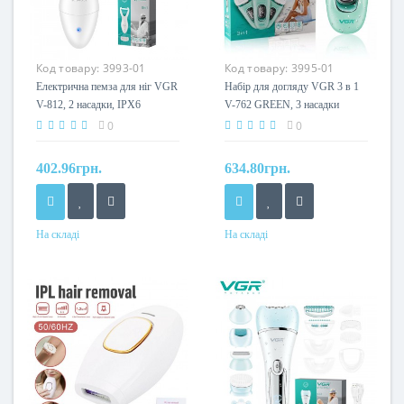
Код товару:
3993-01
Код товару:
3995-01
Електрична пемза для ніг VGR
Набір для догляду VGR 3 в 1
V-812, 2 насадки, IPX6
V-762 GREEN, 3 насадки
0
0
402.96грн.
634.80грн.
На складі
На складі