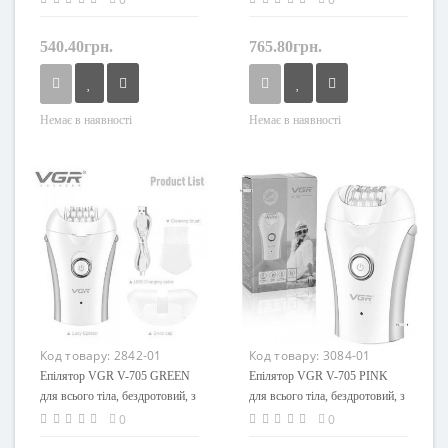
540.40грн.
765.80грн.
Немає в наявності
Немає в наявності
Код товару:
2842-01
Код товару:
3084-01
Епілятор VGR V-705 GREEN
Епілятор VGR V-705 PINK
для всього тіла, бездротовий, з
для всього тіла, бездротовий, з
підсвічуванням
підсвічуванням
0
0