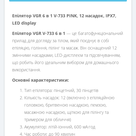
Епілятор VGR 6 в 1 V-733 PINK, 12 насадок, IPX7,
LED display
Епілятор VGR V-733 6 в 1
— це багатофункціональний
прилад для догляду за тілом, який поєднує в собі
епіляцію, гоління, пілінг та масаж. Він оснащений 12
змінними насадками, LED-дисплеєм та підсвічуванням,
що робить його ідеальним вибором для домашнього
використання.​
Основні характеристики:
Тип епілятора: пінцетний, 30 пінцетів
Кількість насадок: 12 (включно з епіляційною
головкою, бритвеною насадкою, пемзою,
масажною насадкою, щіткою для пілінгу та
тримером для обличчя)
Акумулятор: літій-іонний, 600 мА·год
Час роботи: до 90 хвилин