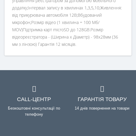
управління реєстратором за допомогою мобільного
додатку;Інтервал запису в хвилинах 1,3,5,10;Живлення:
від прикурювача автомобіля 12В;Вбудований
мікрофон;Розмір відео (1 хвилина = 100 Мб/
MOV)Підтримка карт microSD до 128GB.Розмір
відеореєстратора - (Ширина х Діаметр) - 98х28мм (36
мм з лінзою) Гарантія 12 місяців.
CALL-ЦЕНТР
ГАРАНТІЯ ТОВАРУ
Безкоштовні консультації по
14 днів повернення на товари
телефону