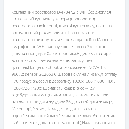
Компактний реєстратор DVF-84 v2 з WiFi без дисплея,
змінюваний кут нахилу камери (проворотом)
реєстратора в кріпленні, широкі кути огляду, повністю
автоматичний режим роботи. Налаштування
реєстратора виконуються через додаток RoadCam на
смартфоні по WiFi- каналу.Кріплення на 3М скотчі
(знімна площадка) Характеристики:Відеореєстратор з
високою роздільною здатністю запису; без
дисплея;Процесор обробки зображення NOVATEK
96672; sensor GC2053;6-шарова скляна лінза;Кут огляду
170 градусів;Дозвіл відеозапису 1920x1080 (1080FHD) /
1280х720 (720р);Швидкість кадрів в секунду:
30;Вбудований WiFi;Режим запису: автоматична при
включенні, по датчику удару;Вбудований датчик удару
(G сенсор);Режим ;Накладення дати і часу на
відео;Режим фотозйомки;Режим перегляду збережених
файлів (через додаток на смартфоні );Налаштування та