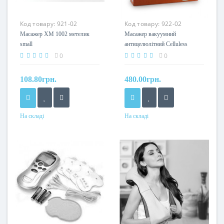
Код товару:
921-02
Код товару:
922-02
Масажер XM 1002 метелик
Масажер вакуумний
small
антицелюлітний Celluless
0
0
108.80грн.
480.00грн.
На складі
На складі