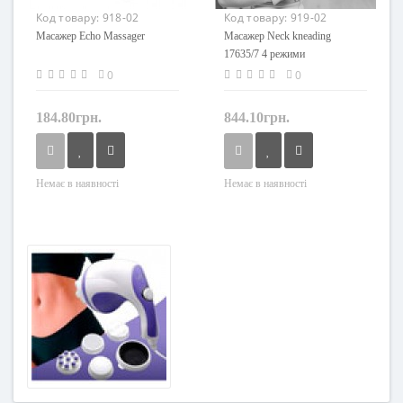
Код товару:
918-02
Код товару:
919-02
Масажер Echo Massager
Масажер Neck kneading
17635/7 4 режими
0
0
184.80грн.
844.10грн.
Немає в наявності
Немає в наявності