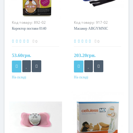
Код товару:
892-02
Код товару:
917-02
Коректор постави 0140
Масажер ABGYMNIC
0
0
53.60грн.
203.20грн.
На складі
На складі