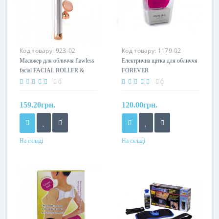
Код товару:
923-02
Код товару:
1179-02
Масажер для обличчя flawless
Електрична щітка для обличчя
facial FACIAL ROLLER &
FOREVER
MASSAGER
0
0
159.20грн.
120.00грн.
На складі
На складі