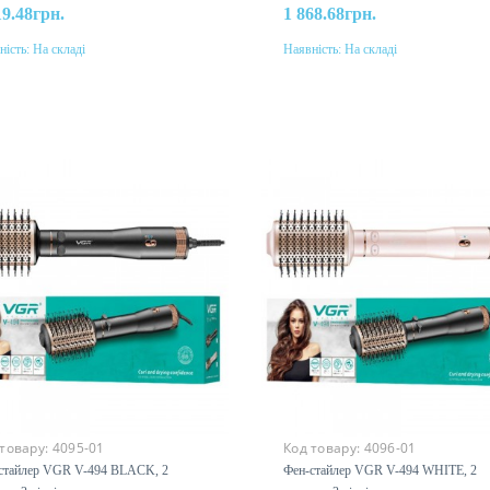
19.48грн.
1 868.68грн.
ність:
На складі
Наявність:
На складі
До кошика
До кошика
 товару:
4095-01
Код товару:
4096-01
стайлер VGR V-494 BLACK, 2
Фен-стайлер VGR V-494 WHITE, 2