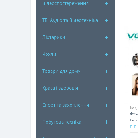
Відеоспостереження
ТБ, Аудіо та Відеотехніка
Ліхтарики
Чохли
Товари для дому
Краса і здоров'я
Спорт та захоплення
Код
Фен-
Profe
Побутова техніка