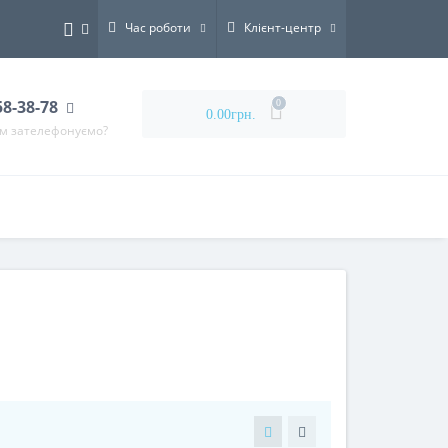
Час роботи
Клієнт-центр
58-38-78
0
0.00грн.
ам зателефонуємо?