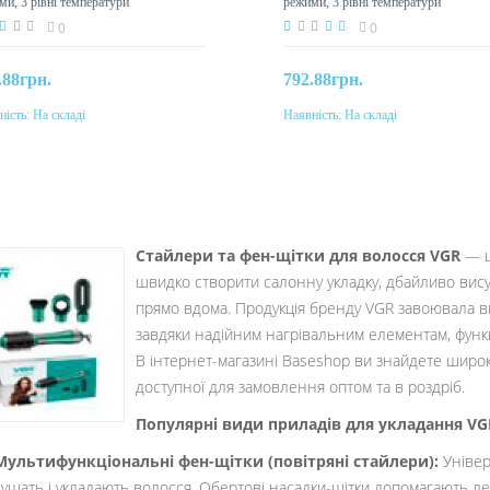
ми, 3 рівні температури
режими, 3 рівні температури
0
0
.88грн.
792.88грн.
ність:
На складі
Наявність:
На складі
До кошика
До кошика
Стайлери та фен-щітки для волосся VGR
— ц
швидко створити салонну укладку, дбайливо вису
прямо вдома. Продукція бренду VGR завоювала виз
завдяки надійним нагрівальним елементам, функці
В інтернет-магазині Baseshop ви знайдете широк
доступної для замовлення оптом та в роздріб.
Популярні види приладів для укладання VG
Мультифункціональні фен-щітки (повітряні стайлери):
Універ
сушать і укладають волосся. Обертові насадки-щітки допомагають ле