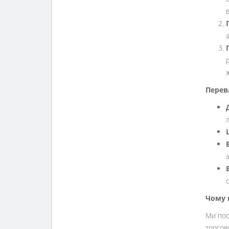
Перев
Чому 
Ми по
торгов