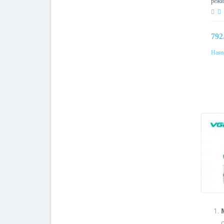
режи
792
Наяв