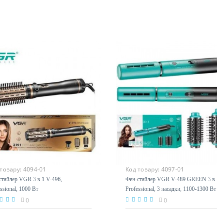
 товару:
4094-01
Код товару:
4097-01
стайлер VGR 3 в 1 V-496,
Фен-стайлер VGR V-489 GREEN 3 в 
ssional, 1000 Вт
Professional, 3 насадки, 1100-1300 Вт
0
0