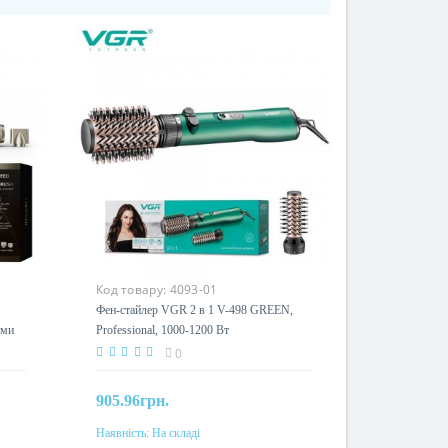
Код товару:
4093-01
Фен-стайлер VGR 2 в 1 V-498 GREEN,
ими
Professional, 1000-1200 Вт
0
905.96грн.
Наявність:
На складі
До кошика