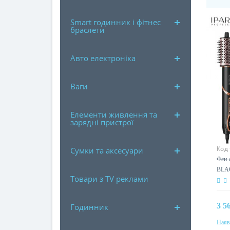
Smart годинник і фітнес
браслети
Авто електроніка
Ваги
Елементи живлення та
зарядні пристрої
Код
Сумки та аксесуари
Фен-
BLAC
Товари з TV реклами
темп
3 5
Годинник
Наяв