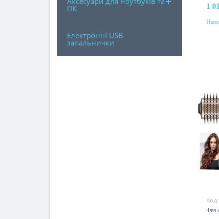
Аксесуари для ноутбуків та
1 0
ПК
Наяв
Електронні USB
запальнички
Код
Фен-