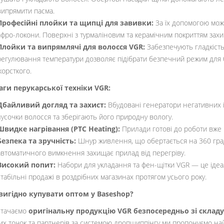
випрямити пасма.
Професійні плойки та щипці для завивки:
За їх допомогою можн
афро-локони. Поверхні з турмаліновим та керамічним покриттям зах
Плойки та випрямлячі для волосся VGR:
Забезпечують гладкість
регулювання температури дозволяє підібрати безпечний режим для б
жорсткого.
аги перукарської техніки VGR:
Дбайливий догляд та захист:
Вбудовані генератори негативних і
лусочки волосся та зберігають його природну вологу.
Швидке нагрівання (PTC Heating):
Прилади готові до роботи вже 
Безпека та зручність:
Шнур живлення, що обертається на 360 граду
автоматичного вимкнення захищає прилад від перегріву.
Високий попит:
Набори для укладання та фен-щітки VGR — це ідеа
стабільні продажі в роздрібних магазинах протягом усього року.
вигідно купувати оптом у Baseshop?
стачаємо
оригінальну продукцію VGR безпосередньо зі складу 
их точок та партнерів за системою дропшиппінгу ми пропонуємо найн