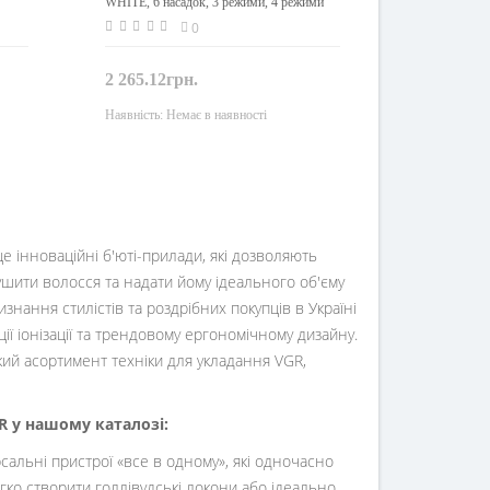
WHITE, 6 насадок, 3 режими, 4 режими
температури, 110000 RPM, 1400W
0
2 265.12грн.
Наявність:
Немає в наявності
Закінчився
е інноваційні б'юті-прилади, які дозволяють
шити волосся та надати йому ідеального об'єму
нання стилістів та роздрібних покупців в Україні
ї іонізації та трендовому ергономічному дизайну.
ий асортимент техніки для укладання VGR,
R у нашому каталозі:
сальні пристрої «все в одному», які одночасно
гко створити голлівудські локони або ідеально