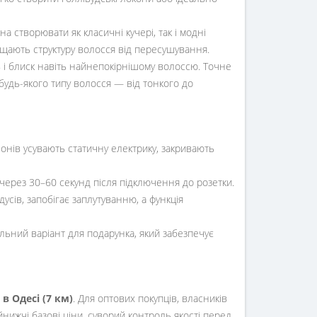
а створювати як класичні кучері, так і модні
ищають структуру волосся від пересушування.
 і блиск навіть найнепокірнішому волоссю. Точне
удь-якого типу волосся — від тонкого до
онів усувають статичну електрику, закривають
через 30–60 секунд після підключення до розетки.
сів, запобігає заплутуванню, а функція
льний варіант для подарунка, який забезпечує
в Одесі (7 км)
. Для оптових покупців, власників
ижчі базові ціни, суворий контроль якості перед