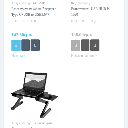
Код товару:
4162-01
Код товару:
Разветвитель USB HUB P-
Розгалужувач хаб на 7 портів з
Разветвитель USB HUB P-
1020
Type-C+USB to USB3.0*7
1020
0
0
142.60грн.
138.00грн.
На складі
Немає в наявності
Код товару:
Столик для