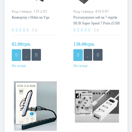
Код товару:
1312-01
Код товару:
4163-01
Конвертер з Hdmi на Vga
Розгалужувач хаб на 7 портів
HUB Super Speed 7 Ports (USB
to USB3.0*7) 30см
0
0
82.80грн.
138.00грн.
На складі
На складі