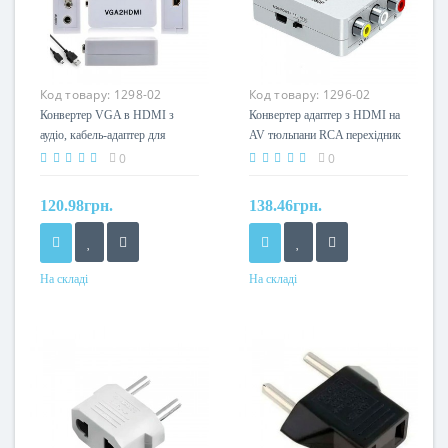
Код товару:
1298-02
Код товару:
1296-02
Конвертер VGA в HDMI з
Конвертер адаптер з HDMI на
аудіо, кабель-адаптер для
AV тюльпани RCA перехідник
перетворення VGA в HD
перетворювач 1080P відео та
0
0
(720P/1080i/1080P)
аудіо
120.98грн.
138.46грн.
На складі
На складі