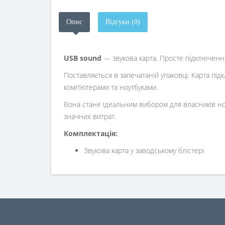
Опис
Відгуки (0)
USB sound
— звукова карта. Просте підключенн
Поставляється в запечатаній упаковці. Карта під
комп’ютерами та ноутбуками.
Вона стане ідеальним вибором для власників ноут
значних витрат.
Комплектація:
Звукова карта у заводському блістері