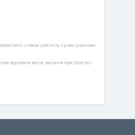
користанні, а також сумісність з усіма сучасними
зволяє відновити якісне звучання пристрою без