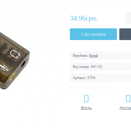
34.96грн.
До кошика
Виробник:
Китай
841-02
Код товару:
3794
Артикул:
Якість
Доста