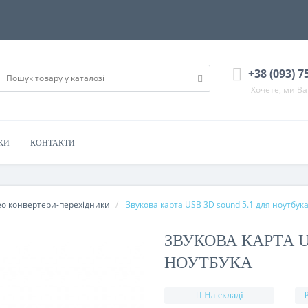
+38 (093) 7
Хочете, ми В
КИ
КОНТАКТИ
ео конвертери-перехідники
Звукова карта USB 3D sound 5.1 для ноутбук
ЗВУКОВА КАРТА U
НОУТБУКА
На складі