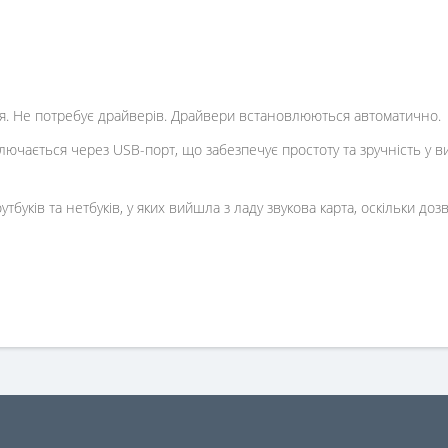
я. Не потребує драйверів. Драйвери встановлюються автоматично.
ключається через USB-порт, що забезпечує простоту та зручність у ви
буків та нетбуків, у яких вийшла з ладу звукова карта, оскільки до