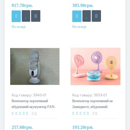
917.70грн.
305.90грн.
На складі
На складі
Код товару:
3940-01
Код товару:
3939-01
Вентилятор портативний
Вентилятор портативний на
вбудований акумулятор FAN-
2швидкості, вбудований
012
акумулятор 400мАг microUSB
0
0
W-1646
257.60грн.
193.20грн.