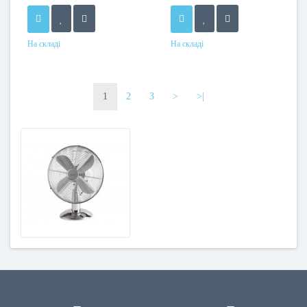
На складі
На складі
1
2
3
>
>|