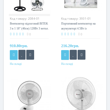
Код товару:
2084-01
Код товару:
3931-01
Вентилятор підлоговий BITEK
Портативний вентилятор на
3 в 1 18" (46см) 120Вт 3 метал.
акумуляторі 4.5Вт із
лоп. BT-1882
прищіпкою
0
0
910.80грн.
216.20грн.
На складі
На складі