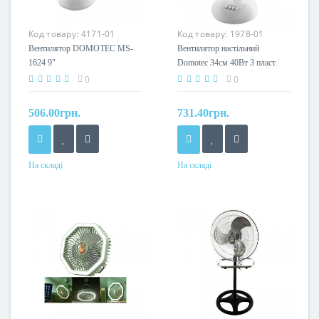
Код товару:
4171-01
Код товару:
1978-01
Вентилятор DOMOTEC MS-
Вентилятор настільний
1624 9"
Domotec 34см 40Вт 3 пласт.
лоп. MS-1626
0
0
506.00грн.
731.40грн.
На складі
На складі