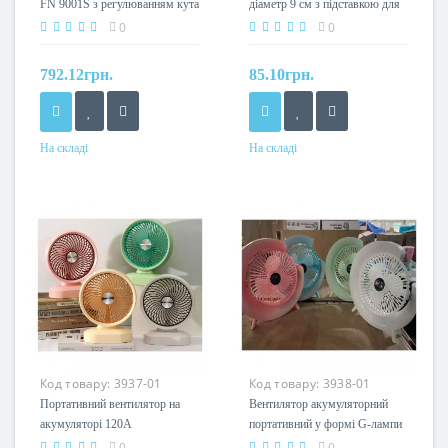
FN 9001S з регулюванням кута
діаметр 9 см з підставкою для
нахилу та потужності обдуву, 5
телефону
0
0
лопатей
792.12грн.
85.10грн.
На складі
На складі
Код товару:
3937-01
Код товару:
3938-01
Портативний вентилятор на
Вентилятор акумуляторний
акумуляторі 120А
портативний у формі G-лампи
G-019
0
0