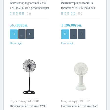
Вентилятор підлоговий VVO
Вентилятор підлоговий із
FN-9002 40 см з регулюванням
пультом VVO FN 9003 для
висоти, нахилу та швидкості
дому та офісу
0
0
565.80грн.
1 196.00грн.
На складі
На складі
Код товару:
4169-01
Код товару:
3933-01
Підлоговий вентилятор VVO
Портативний вентилятор X-9