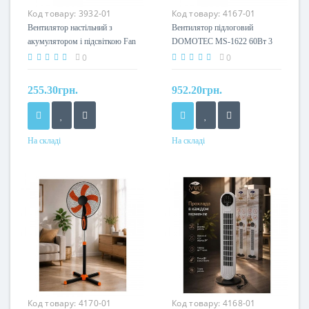
Код товару:
3932-01
Код товару:
4167-01
Вентилятор настільний з
Вентилятор підлоговий
акумулятором і підсвіткою Fan
DOMOTEC MS-1622 60Вт 3
U8
режими швидкості з
0
0
регулюванням висоти з
металевими лопатями
255.30грн.
952.20грн.
На складі
На складі
Код товару:
4170-01
Код товару:
4168-01