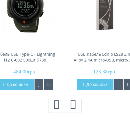
бель USB Type-C - Lightning
USB Кабель Ldnio LS28 Zi
i12 C-002 500шт 9738
Alloy 2.4A micro-USB, micro
484.00грн.
123.38грн.
До кошика
До кошика