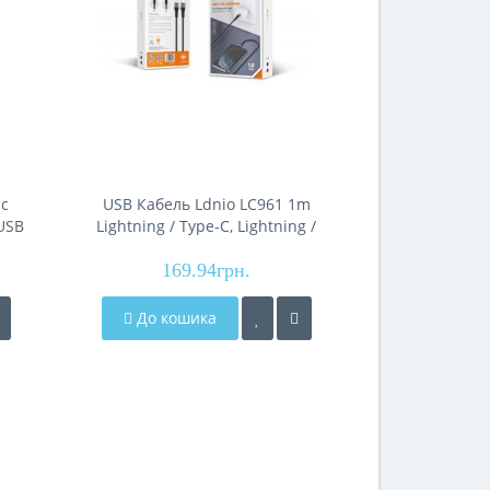
nc
USB Кабель Ldnio LC961 1m
USB Кабель
-USB
Lightning / Type-C, Lightning /
USB,
Type-C
169.94грн.
34
До кошика
До кош