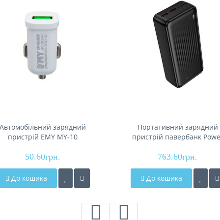
Автомобільний зарядний
Портативний зарядний
пристрій EMY MY-10
пристрій павербанк Powe
Bank 30000mAh з швидко
50.60грн.
зарядкою 22.5Вт BOROFO
763.60грн.
BJ80B
До кошика
До кошика