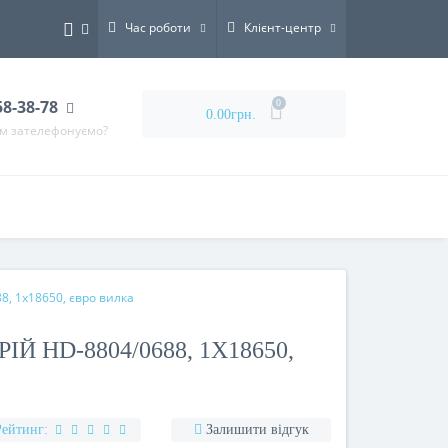
Час роботи
Клієнт-центр
58-38-78
0
0.00грн.
ам зателефонуємо?
8, 1х18650, євро вилка
Й HD-8804/0688, 1Х18650,
Рейтинг:
Залишити відгук