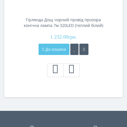
Гірлянда Дощ чорний провід прозора
конічна лампа 7м 320LED (теплий білий)
320-SHORT-CURTAIN-7M-WW 40шт 9336
1 232.00грн.
До кошика