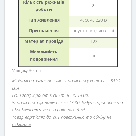
Кількість режимів
8
роботи
Тип живлення
мережа 220 В
Призначення
внутрішня (кімнатна)
Матеріал провіда
ПВХ
Можливість
ні
подовження
У ящику 80 шт.
Мінімальна загальна сума замовлення у кошику — 8500
грн.
Наш графік роботи: сб-чт 06:00-14:00.
Замовлення, оформлені після 13:30, будуть прийняті та
оброблені наступного робочого дня!
Товар вартістю до 20$ поверненню та обміну
не
підлягає!!!