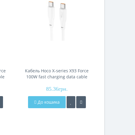
rce
Кабель Hoco X-series X93 Force
Кабель Hoco 
ble
100W fast charging data cable
Spear silic
Type-C to Type-C(L=1M), White
cable (
85.36грн.
56
До кошика
До кош