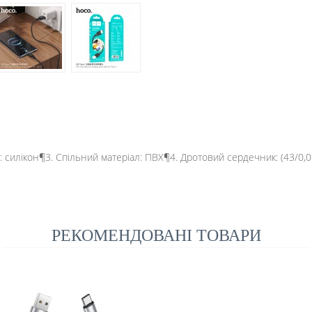
л: силікон¶3. Спільний матеріал: ПВХ¶4. Дротовий сердечник: (43/0,0
РЕКОМЕНДОВАНІ ТОВАРИ