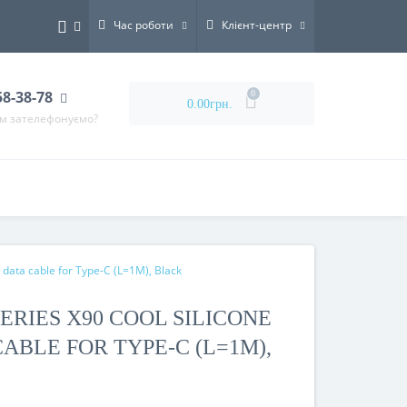
Час роботи
Клієнт-центр
58-38-78
0
0.00грн.
ам зателефонуємо?
 data cable for Type-C (L=1M), Black
ERIES X90 COOL SILICONE
ABLE FOR TYPE-C (L=1M),