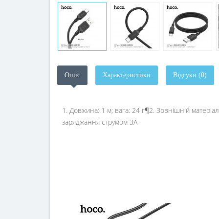
Опис
Характеристики
Відгуки (0)
1. Довжина: 1 м; вага: 24 г¶2. Зовнішній матеріа
заряджання струмом 3А