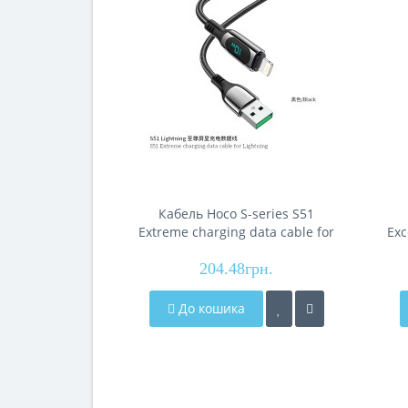
Кабель Hoco S-series S51
Extreme charging data cable for
Exc
iP (L=1.2M), Black
204.48грн.
До кошика