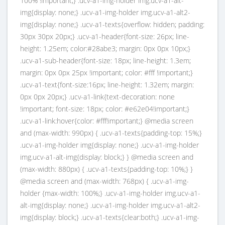
100% !important;} .ucv-a1-img-holder img.ucv-a1-alt-
img{display: none;} .ucv-a1-img-holder img.ucv-a1-alt2-
img{display: none;} .ucv-a1-texts{overflow: hidden; padding:
30px 30px 20px;} .ucv-a1-header{font-size: 26px; line-
height: 1.25em; color:#28abe3; margin: 0px 0px 10px;}
.ucv-a1-sub-header{font-size: 18px; line-height: 1.3em;
margin: 0px 0px 25px !important; color: #fff !important;}
.ucv-a1-text{font-size:16px; line-height: 1.32em; margin:
0px 0px 20px;} .ucv-a1-link{text-decoration: none
!important; font-size: 18px; color: #e62e04!important;}
.ucv-a1-link:hover{color: #fff!important;} @media screen
and (max-width: 990px) { .ucv-a1-texts{padding-top: 15%;}
.ucv-a1-img-holder img{display: none;} .ucv-a1-img-holder
img.ucv-a1-alt-img{display: block;} } @media screen and
(max-width: 880px) { .ucv-a1-texts{padding-top: 10%;} }
@media screen and (max-width: 768px) { .ucv-a1-img-
holder {max-width: 100%;} .ucv-a1-img-holder img.ucv-a1-
alt-img{display: none;} .ucv-a1-img-holder img.ucv-a1-alt2-
img{display: block;} .ucv-a1-texts{clear:both;} .ucv-a1-img-