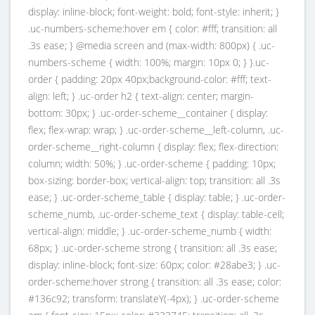
display: inline-block; font-weight: bold; font-style: inherit; }
.uc-numbers-scheme:hover em { color: #fff; transition: all
.3s ease; } @media screen and (max-width: 800px) { .uc-
numbers-scheme { width: 100%; margin: 10px 0; } }.uc-
order { padding: 20px 40px;background-color: #fff; text-
align: left; } .uc-order h2 { text-align: center; margin-
bottom: 30px; } .uc-order-scheme__container { display:
flex; flex-wrap: wrap; } .uc-order-scheme__left-column, .uc-
order-scheme__right-column { display: flex; flex-direction:
column; width: 50%; } .uc-order-scheme { padding: 10px;
box-sizing: border-box; vertical-align: top; transition: all .3s
ease; } .uc-order-scheme_table { display: table; } .uc-order-
scheme_numb, .uc-order-scheme_text { display: table-cell;
vertical-align: middle; } .uc-order-scheme_numb { width:
68px; } .uc-order-scheme strong { transition: all .3s ease;
display: inline-block; font-size: 60px; color: #28abe3; } .uc-
order-scheme:hover strong { transition: all .3s ease; color:
#136c92; transform: translateY(-4px); } .uc-order-scheme