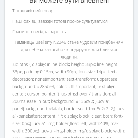
Ви можете бути впевнені
Тільки якісний товар
Наші фахівці завжди готові проконсультуватися
Гранично вигідна вартість
Гаманець Baellerry N2346 стане чудовим придбанням
для себе коханої або як подарунок для близької
людини.
.uc-btns { display: inline-block; height: 33px; line-height:
33px; padding:0 15px; width:90px; font-size:14px; text-
decoration: none!important; text-transform: uppercase;
background: #28abe3; color: #fff !important; text-align:
center; cursor: pointer; } .uc-btns:hover { transition: all
200ms ease-in-out; background: #136c92; }.ucv-a1-
panel{background: #fafafa; border:solid 1px #c2c2c2;} .ucv-
a1-panel:after{content: " "; display: block; clear: both; font-
size: 0px;} .ucv-a1-img-holder{float: left; width:40%; max-
width: 300px;} .ucv-a1-img-holder img{display: block; width: