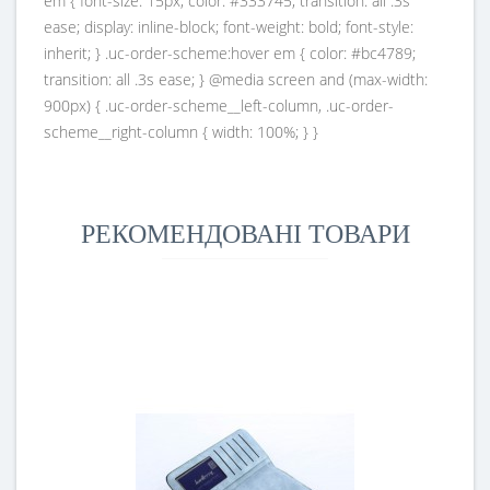
em { font-size: 15px; color: #333745; transition: all .3s
ease; display: inline-block; font-weight: bold; font-style:
inherit; } .uc-order-scheme:hover em { color: #bc4789;
transition: all .3s ease; } @media screen and (max-width:
900px) { .uc-order-scheme__left-column, .uc-order-
scheme__right-column { width: 100%; } }
РЕКОМЕНДОВАНІ ТОВАРИ