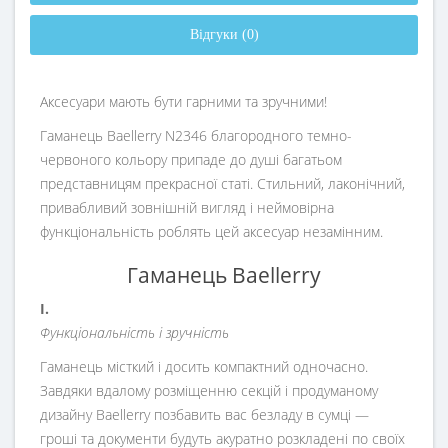
Відгуки (0)
Аксесуари мають бути гарними та зручними!
Гаманець Baellerry N2346 благородного темно-
червоного кольору припаде до душі багатьом
представницям прекрасної статі. Стильний, лаконічний,
привабливий зовнішній вигляд і неймовірна
функціональність роблять цей аксесуар незамінним.
Гаманець Baellerry
I.
Функціональність і зручність
Гаманець місткий і досить компактний одночасно.
Завдяки вдалому розміщенню секцій і продуманому
дизайну Baellerry позбавить вас безладу в сумці —
гроші та документи будуть акуратно розкладені по своїх