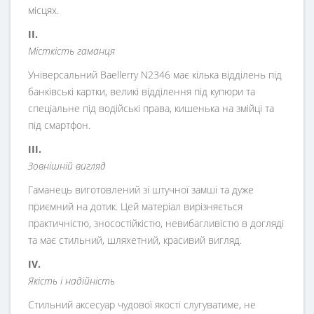
місцях.
II.
Місткість гаманця
Універсальний Baellerry N2346 має кілька відділень під
банківські картки, великі відділення під купюри та
спеціальне під водійські права, кишенька на змійці та
під смартфон.
III.
Зовнішній вигляд
Гаманець виготовлений зі штучної замші та дуже
приємний на дотик. Цей матеріал вирізняється
практичністю, зносостійкістю, невибагливістю в догляді
та має стильний, шляхетний, красивий вигляд.
IV.
Якість і надійність
Стильний аксесуар чудової якості слугуватиме, не