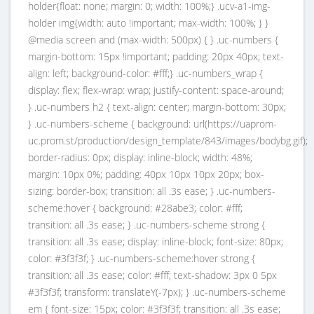
holder{float: none; margin: 0; width: 100%;} .ucv-a1-img-
holder img{width: auto !important; max-width: 100%; } }
@media screen and (max-width: 500px) { } .uc-numbers {
margin-bottom: 15px !important; padding: 20px 40px; text-
align: left; background-color: #fff;} .uc-numbers_wrap {
display: flex; flex-wrap: wrap; justify-content: space-around;
} .uc-numbers h2 { text-align: center; margin-bottom: 30px;
} .uc-numbers-scheme { background: url(https://uaprom-
uc.prom.st/production/design_template/843/images/bodybg.gif);
border-radius: 0px; display: inline-block; width: 48%;
margin: 10px 0%; padding: 40px 10px 10px 20px; box-
sizing: border-box; transition: all .3s ease; } .uc-numbers-
scheme:hover { background: #28abe3; color: #fff;
transition: all .3s ease; } .uc-numbers-scheme strong {
transition: all .3s ease; display: inline-block; font-size: 80px;
color: #3f3f3f; } .uc-numbers-scheme:hover strong {
transition: all .3s ease; color: #fff; text-shadow: 3px 0 5px
#3f3f3f; transform: translateY(-7px); } .uc-numbers-scheme
em { font-size: 15px; color: #3f3f3f; transition: all .3s ease;