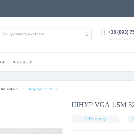
+38 (093) 7
Хочете, ми В
КИ
КОНТАКТИ
DMI кабель
Шнур Vga 1.5M 32
ШНУР VGA 1.5M 3
На складі