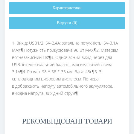
Характеристики
Відгуки (0)
1. Вихід: USB1/2: 5V-2.4A; загальна потужність: 5V-3.1A
MAX¶ Потужність прикурювача 96 Вт MAX¶2. Матеріал:
вогнезахисний ПК¶3. Одночасний вихід через два
USB: інтелектуальний баланс. максимальний струм
3.1A¶4. Розмір: 98 * 58 * 33 мм. Вага: 48г¶5. Зі
світлодіодним цифровим дисплеєм. По черзі
відображають напругу автомобільного акумулятора.
вихідна напруга. вихідний струм¶
РЕКОМЕНДОВАНІ ТОВАРИ