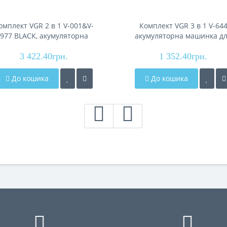
омплект VGR 2 в 1 V-001&V-
Комплект VGR 3 в 1 V-64
977 BLACK, акумуляторна
акумуляторна машинка д
инка для стрижки (clipper) і
стриження (clipper), трим
3 422.40грн.
тример
та електробритва (шейве
1 352.40грн.
До кошика
До кошика