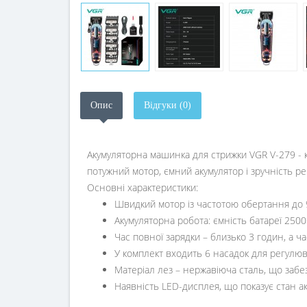
Опис
Відгуки (0)
Акумуляторна машинка для стрижки VGR V-279 - 
потужний мотор, ємний акумулятор і зручність 
Основні характеристики:
Швидкий мотор із частотою обертання до 9
Акумуляторна робота: ємність батареї 2500
Час повної зарядки – близько 3 годин, а ч
У комплект входить 6 насадок для регулюв
Матеріал лез – нержавіюча сталь, що забез
Наявність LED-дисплея, що показує стан ак