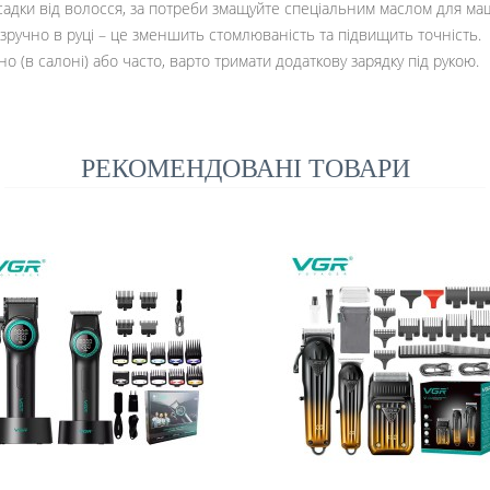
садки від волосся, за потреби змащуйте спеціальним маслом для ма
зручно в руці – це зменшить стомлюваність та підвищить точність.
(в салоні) або часто, варто тримати додаткову зарядку під рукою.
РЕКОМЕНДОВАНІ ТОВАРИ