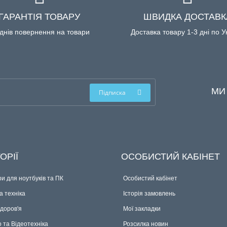
ГАРАНТІЯ ТОВАРУ
ШВИДКА ДОСТАВК
днів повернення на товари
Доставка товару 1-3 дні по У
МИ
Підписка
ОРІЇ
ОСОБИСТИЙ КАБІНЕТ
и для ноутбуків та ПК
Особистий кабінет
 техніка
Історія замовлень
здоров'я
Мої закладки
о та Відеотехніка
Розсилка новин