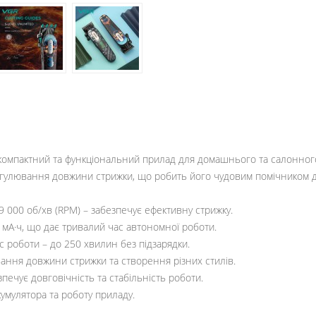
компактний та функціональний прилад для домашнього та салонного
регулювання довжини стрижки, що робить його чудовим помічником д
 000 об/хв (RPM) – забезпечує ефективну стрижку.
 мА·ч, що дає тривалий час автономної роботи.
ас роботи – до 250 хвилин без підзарядки.
ання довжини стрижки та створення різних стилів.
печує довговічність та стабільність роботи.
умулятора та роботу приладу.