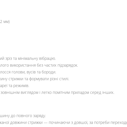
12 мм)
й зріз та мінімальну вібрацію.
лого використання без частих підзарядок.
лосся голови, вусів та бороди.
ну стрижки та формувати різні стилі.
реї та режимів.
зовнішнім виглядом і легко помітним приладом серед інших.
шину до повного заряду.
жаної довжини стрижки — починаючи з довшої, за потреби переходь