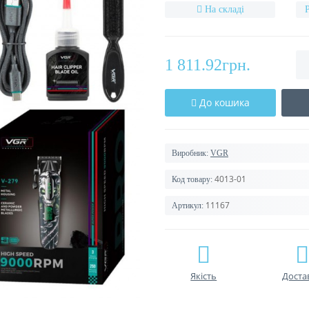
На складі
1 811.92грн.
До кошика
Виробник:
VGR
4013-01
Код товару:
11167
Артикул:
Якість
Доста