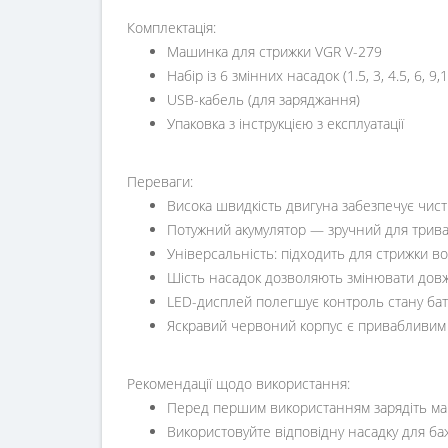
Комплектація:
Машинка для стрижки VGR V-279
Набір із 6 змінних насадок (1.5, 3, 4.5, 6, 9,
USB-кабель (для заряджання)
Упаковка з інструкцією з експлуатації
Переваги:
Висока швидкість двигуна забезпечує чисти
Потужний акумулятор — зручний для трива
Універсальність: підходить для стрижки во
Шість насадок дозволяють змінювати довжи
LED-дисплей полегшує контроль стану бата
Яскравий червоний корпус є привабливим 
Рекомендації щодо використання:
Перед першим використанням зарядіть ма
Використовуйте відповідну насадку для ба