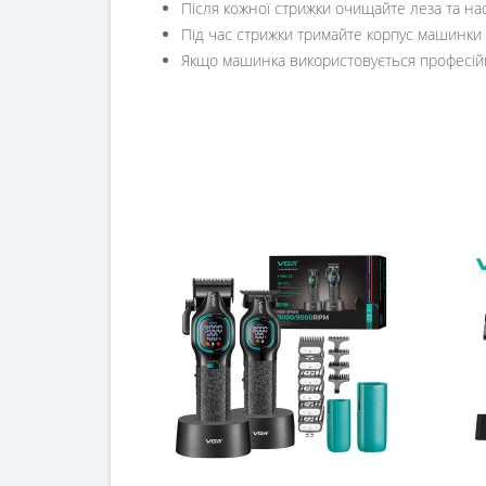
Після кожної стрижки очищайте леза та на
Під час стрижки тримайте корпус машинки 
Якщо машинка використовується професійно 