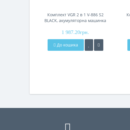
Комплект VGR 2 в 1 V-886 S2
К
BLACK, акумуляторна машинка
для стрижки (clipper) та
маш
1 987.20грн.
триммер
До кошика