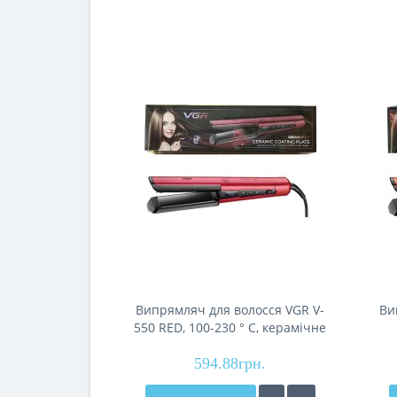
Випрямляч для волосся VGR V-
Ви
550 RED, 100-230 ° C, керамічне
покриття, 70 W, LED display
ке
594.88грн.