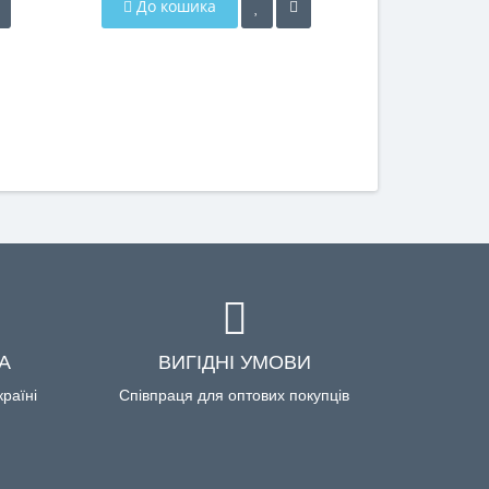
До кошика
До кош
А
ВИГІДНІ УМОВИ
країні
Співпраця для оптових покупців