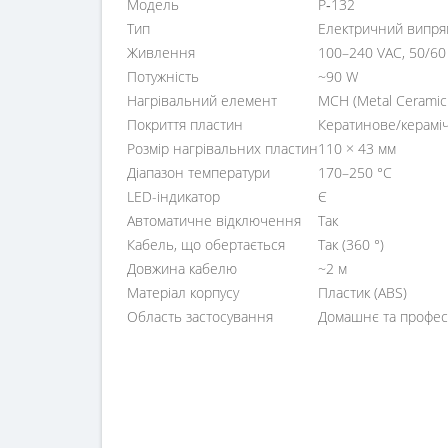
Модель
P‑132
Тип
Електричний випрямл
Живлення
100–240 VAC, 50/60
Потужність
~90 W
Нагрівальний елемент
MCH (Metal Ceramic
Покриття пластин
Кератинове/керамі
Розмір нагрівальних пластин
110 × 43 мм
Діапазон температури
170–250 °C
LED-індикатор
Є
Автоматичне відключення
Так
Кабель, що обертається
Так (360 °)
Довжина кабелю
~2 м
Матеріал корпусу
Пластик (ABS)
Область застосування
Домашнє та профес