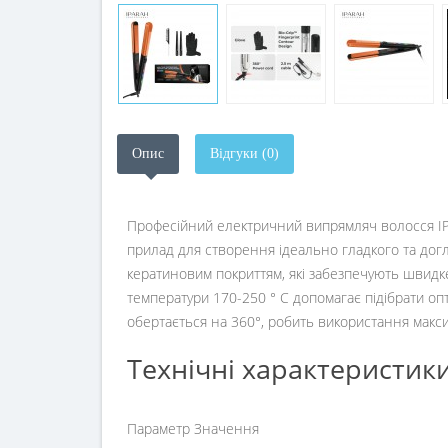
Опис
Відгуки (0)
Професійний електричний випрямляч волосся IPAR
прилад для створення ідеально гладкого та до
кератиновим покриттям, які забезпечують швидке 
температури 170-250 ° C допомагає підібрати о
обертається на 360°, робить використання макси
Технічні характеристик
Параметр Значення