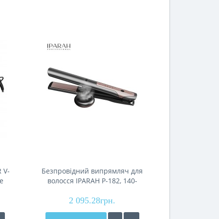
 V-
Безпровідний випрямляч для
Випрямляч дл
е
волосся IPARAH P-182, 140-
P-132B GRE
D
200°C, керамічне покриття,
керамічне
5200mAh, ефірне масло
2 095.28грн.
1 47
disp