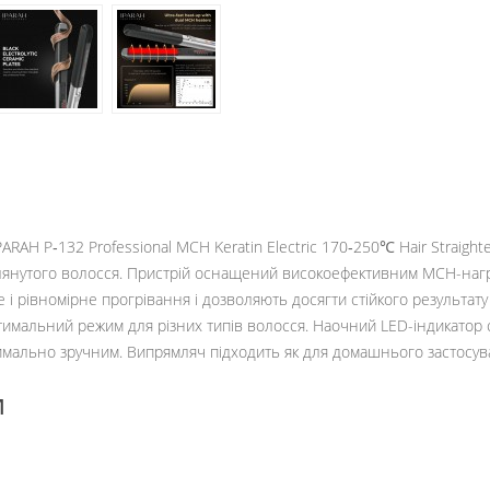
AH P‑132 Professional MCH Keratin Electric 170‑250℃ Hair Straight
глянутого волосся. Пристрій оснащений високоефективним MCH-нагр
і рівномірне прогрівання і дозволяють досягти стійкого результату
птимальний режим для різних типів волосся. Наочний LED-індикатор
мально зручним. Випрямляч підходить як для домашнього застосуванн
и