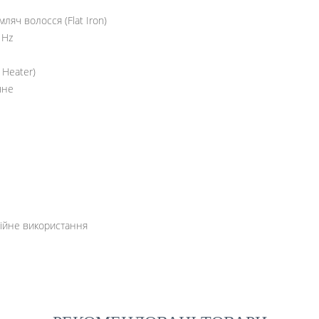
яч волосся (Flat Iron)
 Hz
 Heater)
чне
ійне використання