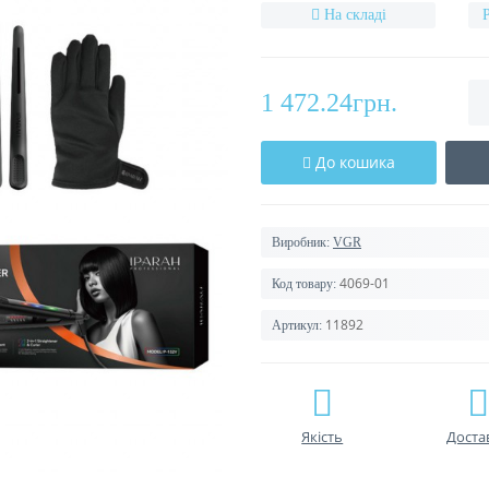
На складі
1 472.24грн.
До кошика
Виробник:
VGR
4069-01
Код товару:
11892
Артикул:
Якість
Доста