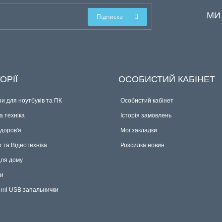
МИ
Підписка
ОРІЇ
ОСОБИСТИЙ КАБІНЕТ
и для ноутбуків та ПК
Особистий кабінет
 техніка
Історія замовлень
здоров'я
Мої закладки
о та Відеотехніка
Розсилка новин
для дому
ки
нні USB запальнички