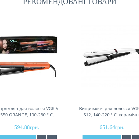
РЕКОМЕНДОВАНІ ТОВАРИ
прямляч для волосся VGR V-
Випрямляч для волосся VGR
550 ORANGE, 100-230 ° C,
512, 140-220 ° C, керамічн
рамічне покриття, 70 W, LED
покриття 25 мм, 45 W, LE
594.88грн.
display
651.64грн.
display