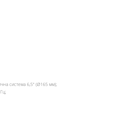
чна система 6,5" (Ø165 мм);
Гц;