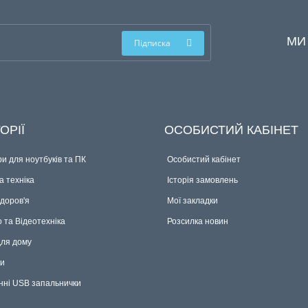
МИ
Підписка
ОРІЇ
ОСОБИСТИЙ КАБІНЕТ
и для ноутбуків та ПК
Особистий кабінет
 техніка
Історія замовлень
здоров'я
Мої закладки
о та Відеотехніка
Розсилка новин
для дому
ки
нні USB запальнички