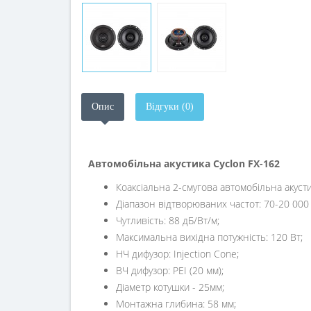
Опис
Відгуки (0)
Автомобільна акустика Cyclon FX-162
Коаксіальна 2-смугова автомобільна акусти
Діапазон відтворюваних частот: 70-20 000 
Чутливість: 88 дБ/Вт/м;
Максимальна вихідна потужність: 120 Вт;
НЧ дифузор: Injection Cone;
ВЧ дифузор: PEI (20 мм);
Діаметр котушки - 25мм;
Монтажна глибина: 58 мм;