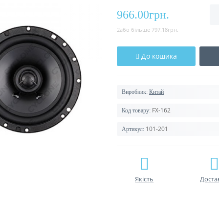
966.00грн.
2або більше 797.18грн.
До кошика
Виробник:
Китай
FX-162
Код товару:
101-201
Артикул:
Якість
Доста