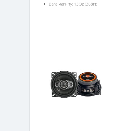
Вага магніту: 13Oz (368г);