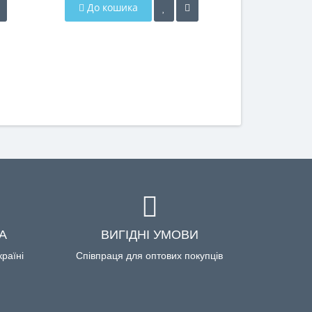
До кошика
До кош
А
ВИГІДНІ УМОВИ
країні
Співпраця для оптових покупців