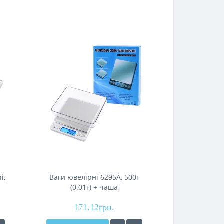
i,
Ваги ювелірні 6295A, 500г
Ваги ювелірні
(0.01г) + чаша
171.12грн.
750