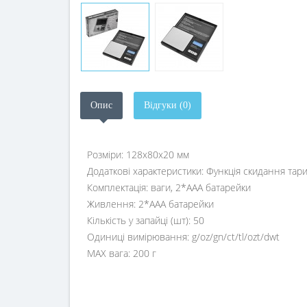
Опис
Відгуки (0)
Розміри: 128х80х20 мм
Додаткові характеристики: Функція скидання тар
Комплектація: ваги, 2*AAA батарейки
Живлення: 2*AAA батарейки
Кількість у запайці (шт): 50
Одиниці вимірювання: g/oz/gn/ct/tl/ozt/dwt
MAX вага: 200 г