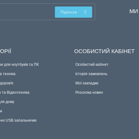
МИ
Підписка
ОРІЇ
ОСОБИСТИЙ КАБІНЕТ
и для ноутбуків та ПК
Особистий кабінет
 техніка
Історія замовлень
здоров'я
Мої закладки
о та Відеотехніка
Розсилка новин
для дому
ки
нні USB запальнички