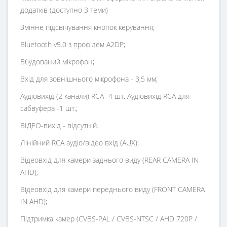
додатків (доступно 3 теми)
Змінне підсвічування кнопок керування;
Bluetooth v5.0 з профілем A2DP;
Вбудований мікрофон;
Вхід для зовнішнього мікрофона - 3,5 мм;
Аудіовихід (2 канали) RCA -4 шт. Аудіовихід RCA для
сабвуфера -1 шт.;
ВІДЕО-вихід - відсутній.
Лінійний RCA аудіо/відео вхід (AUX);
Відеовхід для камери заднього виду (REAR CAMERA IN
AHD);
Відеовхід для камери переднього виду (FRONT CAMERA
IN AHD);
Підтримка камер (CVBS-PAL / CVBS-NTSC / AHD 720P /