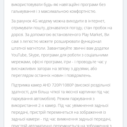
використовувати будь-які навігаційні програми без
гальмування і з максимальною комфортністю.
За рахунок 4G модему можна виходити в інтернет,
отримувати пошту, дізнаватися погоду, стан пробок на
дорозі. За допомогою встановленого Play Market, Ви
самі з легкістю можете розширювати функціонал
штатної магнітоли. Завантажуйте звичні вам додатки
YouTube, Skype, програми для роботи з соціальними
мережами, офісні програми, ігри - і проводьте час у
виснажливих заторах на зв'язку з друзями, або
переглядом останніх новин і повідомлень.
Підтримка камер AHD 720P/1080P (високої роздільної
здатності, для більш чіткої та якісної картинки під час
паркування автомобіля). Режим паркування з
використання 2-х камер. Під час увімкнення задньої
передачі, пристрій перемкнеться на зображення із
задньої камери - під час вимкнення задньої передачі,
пристрій автоматично перемкнеться на зображення з