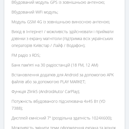
Вбудований модуль GPS із зовнішньою антеною;
Вбудований WiFi модуль;
Модуль GSM 4G із зовнішньою виносною антеною;
Вихід в Інтернет / можливість здійснювати і приймати
дзвінки з екрану магнітоли (підтримка всіх українських
операторів Київстар / Лайф / Водафон);
FM радіо з RDS;
Банк пам'яті на 30 радіостанцій (18 FM, 12 AM)
Встановлення додатків для Android за допомогою APK
файлів або за допомогою PLAY MARKET;
Функція Zlink5 (AndroidAuto/ CarPlay);
Потужність вбудованого підсилювача 4х45 Вт (YD
7388);
Дисплей ємнісний 7" (роздільна здатність 1024X600);
Можливість змінити теми оформлення екрана та іконок