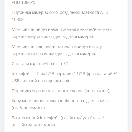
AHD 1080P);
Підтримка камер високої роздільної здатності AHD
1080P;
Можливість через налаштування вмикати/вимикати
паркувальну розмітку (для задньої камери);
Можливість змінювати нахил/ ширину і висоту
паркувальної розмітки (для задньої камери);
Слот для карт пам'яті microSD;
Інтерфейс із 2-ма USB портами (1 USB фронтальний +1
USB тиловий на подовжувачі)
Підтримка управління кнопок з керма (резистивне);
Керування живленням зовнішнього підсилювача
(слабкострумове);
Багатомовний інтерфейс (російська/ українська/
англійська та ін. мови);