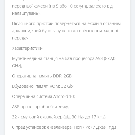
передньої камери (на 5 або 10 секунд, залежно від
налаштувань).
Після цього пристрій повернеться на екран з останнім
додатком, який було запущено до ввімкнення задньої
передачі.
Характеристики:
Мультимедійна станція на базі процесора A53 (8x2,0
GHz);
Оперативна пам'ять DDR: 2GB;
Вбудованої пам'яті ROM: 32 Gb;
Операційна система Android 10;
ASP процесор обробки звуку;
32 - смуговий еквалайзер (від 30 Hz- до 17 kHz);
6 пред.установок еквалайзера (Поп / Рок / Джаз і т.д.)