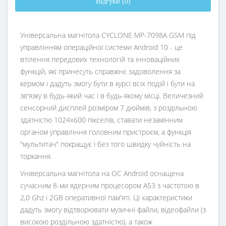
Відгуки (0)
Універсальна магнітола CYCLONE MP-7098A GSM під
управлінням операційної системи Android 10 - це
втілення передових технологій та інноваційних
функцій, які принесуть справжнє задоволення за
кермом і дадуть змогу бути в курсі всіх подій і бути на
зв'язку в будь-який час і в будь-якому місці. Величезний
сенсорний дисплей розміром 7 дюймів, з роздільною
здатністю 1024x600 пікселів, ставати незамінним
органом управління головним пристроєм, а функція
"мультитач" покращує і без того швидку чуйність на
торкання.
Універсальна магнітола на ОС Android оснащена
сучасним 8-ми ядерним процесором A53 з частотою в
2,0 Ghz і 2GB оперативної пам'яті. Ці характеристики
дадуть змогу відтворювати музичні файли, відеофайли (з
високою роздільною здатністю), а також