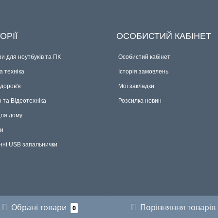
ОРІЇ
ОСОБИСТИЙ КАБІНЕТ
и для ноутбуків та ПК
Особистий кабінет
 техніка
Історія замовлень
здоров'я
Мої закладки
о та Відеотехніка
Розсилка новин
для дому
ки
нні USB запальнички
Обрані товари
Порівняння товарів
0