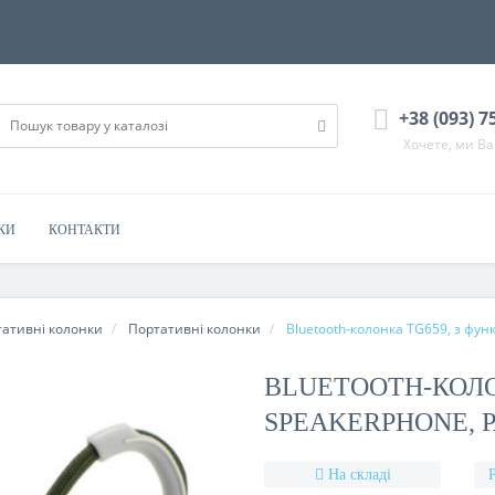
+38 (093) 7
Хочете, ми В
КИ
КОНТАКТИ
тативні колонки
Портативні колонки
Bluetooth-колонка TG659, з функ
BLUETOOTH-КОЛО
SPEAKERPHONE, Р
На складі