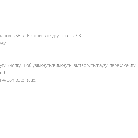
тання USB з TF-карти, зарядку через USB
WAV
и кнопку, щоб увімкнути/вимкнути, відтворити/паузу, переключити р
oth.
MP4/Computer (aux)