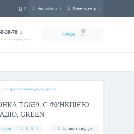
Час роботи
Клієнт-центр
58-38-78
0
0.00грн.
ам зателефонуємо?
цією speakerphone, радіо, green
НКА TG659, C ФУНКЦІЄЮ
АДІО, GREEN
Рейтинг:
Залишити відгук