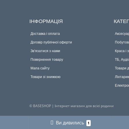
ІНФОРМАЦІЯ
КАТЕГ
Доставка і оплата
Аксесуар
Договір публічної оферти
Побутова
Зв’язатися з нами
Краса і 
Повернення товару
ТБ, Ауді
Мапа сайту
Товари 
Товари зі знижкою
Ліхтари
Електро
© BASESHOP | Інтернет магазин для всієї родини
Ви дивились
1