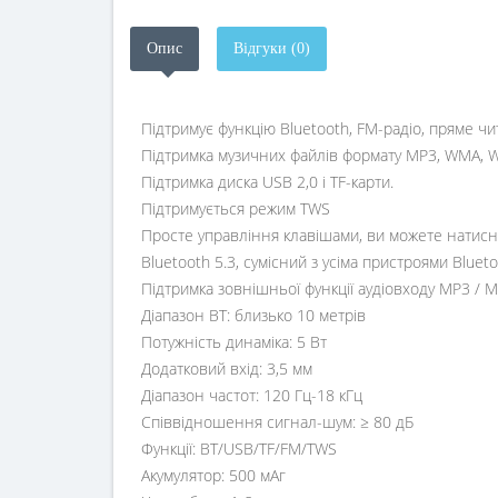
Опис
Відгуки (0)
Підтримує функцію Bluetooth, FM-радіо, пряме чи
Підтримка музичних файлів формату MP3, WMA, 
Підтримка диска USB 2,0 і TF-карти.
Підтримується режим TWS
Просте управління клавішами, ви можете натиснут
Bluetooth 5.3, сумісний з усіма пристроями Blueto
Підтримка зовнішньої функції аудіовходу MP3 / 
Діапазон BT: близько 10 метрів
Потужність динаміка: 5 Вт
Додатковий вхід: 3,5 мм
Діапазон частот: 120 Гц-18 кГц
Співвідношення сигнал-шум: ≥ 80 дБ
Функції: BT/USB/TF/FM/TWS
Акумулятор: 500 мАг