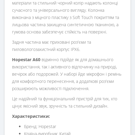
матеріали та стильний чорний колір надають колонці
сучасного та універсального вигляду. Колонка
виконана з міцного пластику з Soft Touch покриттям та
лицьова частина захищена синтетичною тканиною, а
гумова основа забезпечує стійкість на поверхні.
Задня частина має приховані роз'єми та
пиловологозахистний корпус IPX6.
Hopestar A60
відмінно підійде як для домашнього
використання, так і активного відпочинку на природі,
вечірок або подорожей. У наборі йде мікрофон і ремінь
для комфортного перенесення, а додаткові роз'єми
розширюють можливості підключення.
Це надійний та функціональний пристрій для тих, хто
цінує якісний звук, зручність та стильний дизайн.
Характеристики:
Бренд: Hopestar
Країна-виробник: Китай