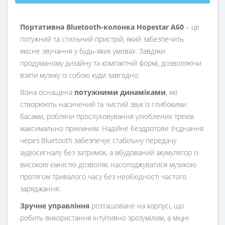
Портативна Bluetooth-колонка Hopestar A60
– це
потужний та стильний пристрій, який забезпечить
якісне звучання у будь-яких умовах. Завдяки
продуманому дизайну та компактній формі, дозволяючи
взяти музику із собою куди завгодно.
Вона оснащена
потужними динаміками
, які
створюють насичений та чистий звук із глибокими
басами, роблячи прослуховування улюблених треків
максимально приємним. Надійне бездротове з'єднання
через Bluetooth забезпечує стабільну передачу
аудіосигналу без затримок, а вбудований акумулятор із
високою ємністю дозволяє насолоджуватися музикою
протягом тривалого часу без необхідності частого
заряджання.
Зручне управління
розташоване на корпусі, що
робить використання інтуїтивно зрозумілим, а міцні