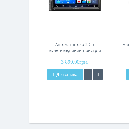
Автомагнітола 2Din
Ав
мультимедійний пристрій
Cyclone MP-7082A
3 899.00грн.
До кошика