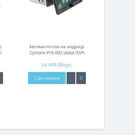
і
Автомагнітола на андроїді
Автомагніт
)
Cyclone P10-002 (4x64 DSP)
Cyclone 
14 499.00грн.
8 99
До кошика
До кош