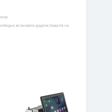
она):
необхідно встановити додаток EwayLink на