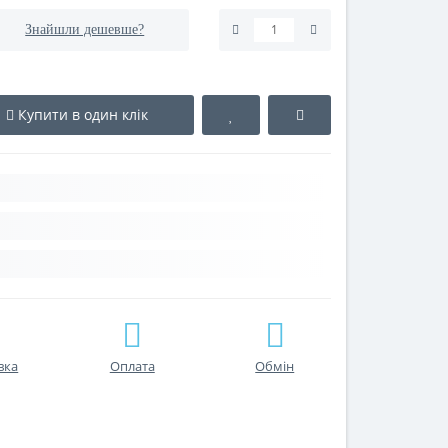
Знайшли дешевше?
Купити в один клік
вка
Оплата
Обмін