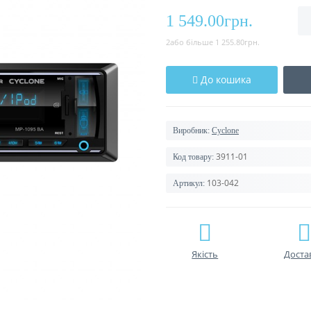
1 549.00грн.
2або більше 1 255.80грн.
До кошика
Виробник:
Cyclone
3911-01
Код товару:
103-042
Артикул:
Якість
Доста