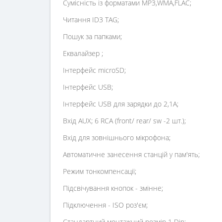
Сумісність із форматами MP3,WMA,FLAC;
Читання ID3 TAG;
Пошук за папками;
Еквалайзер ;
Інтерфейс microSD;
Інтерфейс USB;
Інтерфейс USB для зарядки до 2,1А;
Вхід AUX; 6 RCA (front/ rear/ sw -2 шт.);
Вхід для зовнішнього мікрофона;
Автоматичне занесення станцій у пам'ять;
Режим тонкомпенсації;
Підсвічування кнопок - змінне;
Підключення - ISO роз'єм;
Стандартний монтажний розмір 1 Din;