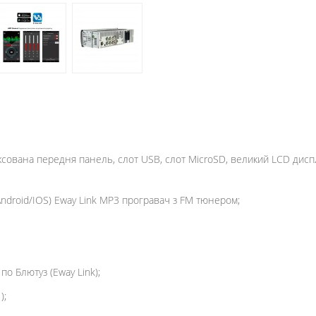
ксована передня панель, слот USB, слот MicroSD, великий LCD дисп
ndroid/IOS) Eway Link MP3 програвач з FM тюнером;
о Блютуз (Eway Link);
);