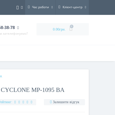
Час роботи
Клієнт-центр
58-38-78
0
0.00грн.
ам зателефонуємо?
BA
CYCLONE MP-1095 BA
Рейтинг:
Залишити відгук