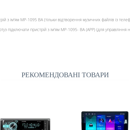
рій з ім'ям MP-1095 BA (тільки відтворення музичних файлів із телеф
уз підключати пристрій з ім'ям MP-1095- BA (APP) (для управління 
РЕКОМЕНДОВАНІ ТОВАРИ