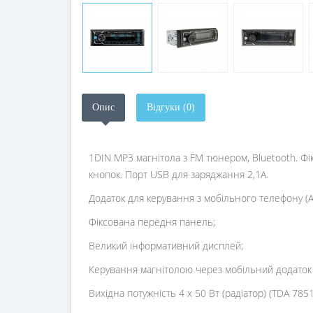
Опис
Відгуки (0)
1DIN MP3 магнітола з FM тюнером, Bluetooth. Фі
кнопок. Порт USB для заряджання 2,1А.
Додаток для керування з мобільного телефону (A
Фіксована передня панель;
Великий інформативний дисплей;
Керування магнітолою через мобільний додаток п
Вихідна потужність 4 х 50 Вт (радіатор) (TDA 7851