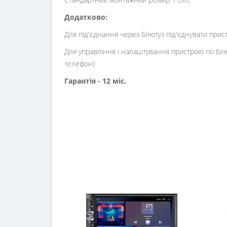
Додатково:
Для під'єднання через Блютуз під'єднувати прист
Для управління і налаштування пристрою по Блют
телефон)
Гарантія - 12 міс.