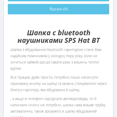
Відгуки (0)
Шапка с bluetooth
наушниками SPS Hat BT
Шапка з вбудованою bluetooth гарнітурою стане Вам
надійним помічником у холодну пору року, коли не
хочеться зайвий раз діставати руки з кишень теплої
куртки.
Все працює дуже просто, потрібно лише натиснути
приховану кнопку на шапці та можна спілкуватися через
блютуз гарнітуру, яка вбудована в шапку,
, а якщо в телефоні під'єднати автовідповідку, то й
натискати нічого не потрібно, шапка сама візьме трубку
автоматично, також зрозуміло в шапку вбудований