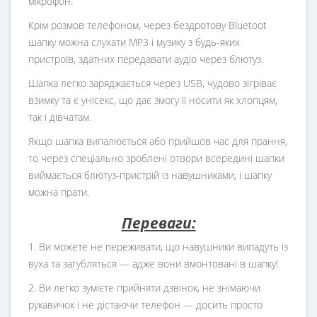
мікрофон.
Крім розмов телефоном, через бездротову Bluetoot
шапку можна слухати MP3 і музику з будь-яких
пристроїв, здатних передавати аудіо через блютуз.
Шапка легко заряджається через USB, чудово зігріває
взимку та є унісекс, що дає змогу її носити як хлопцям,
так і дівчатам.
Якщо шапка випалюється або прийшов час для прання,
то через спеціально зроблені отвори всередині шапки
виймається блютуз-пристрій із навушниками, і шапку
можна прати.
Переваги:
1. Ви можете не переживати, що навушники випадуть із
вуха та загубляться — адже вони вмонтовані в шапку!
2. Ви легко зумієте прийняти дзвінок, не знімаючи
рукавичок і не дістаючи телефон — досить просто