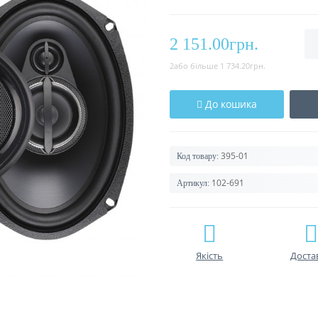
2 151.00грн.
2або більше 1 734.20грн.
До кошика
395-01
Код товару:
102-691
Артикул:
Якість
Доста