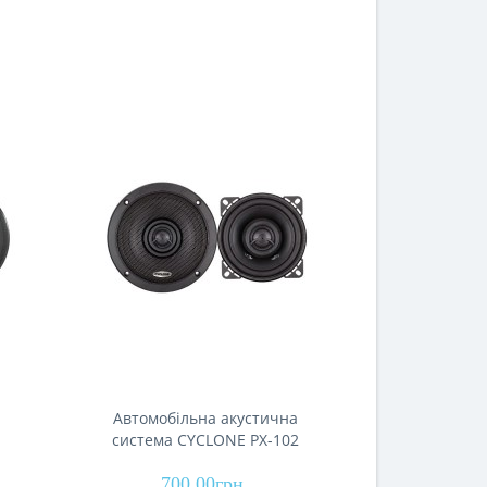
Автомобільна акустична
Автомобі
система CYCLONE PX-102
система 
700.00грн.
1 49