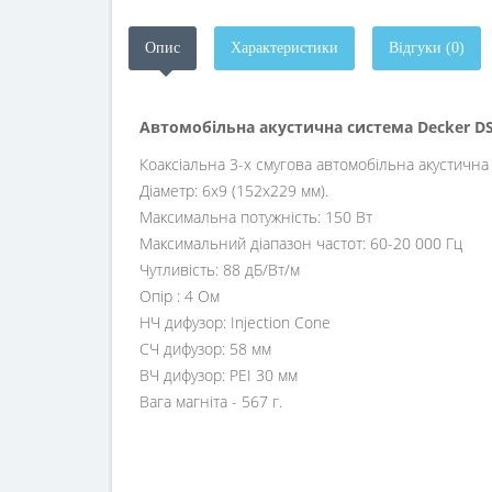
Опис
Характеристики
Відгуки (0)
Автомобільна акустична система Decker DS
Коаксіальна 3-х смугова автомобільна акустична
Діаметр: 6х9 (152х229 мм).
Максимальна потужність: 150 Вт
Максимальний діапазон частот: 60-20 000 Гц
Чутливість: 88 дБ/Вт/м
Опір : 4 Ом
НЧ дифузор: Injection Cone
СЧ дифузор: 58 мм
ВЧ дифузор: PEI 30 мм
Вага магніта - 567 г.