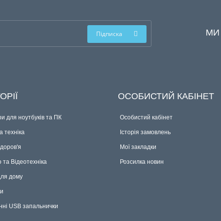
МИ
Підписка
ОРІЇ
ОСОБИСТИЙ КАБІНЕТ
и для ноутбуків та ПК
Особистий кабінет
 техніка
Історія замовлень
здоров'я
Мої закладки
о та Відеотехніка
Розсилка новин
для дому
ки
нні USB запальнички