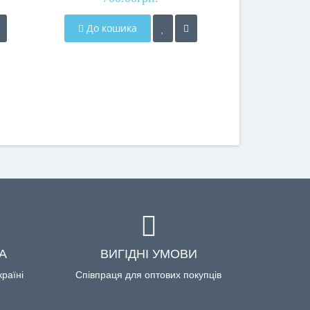
До кошика
До кош
А
ВИГІДНІ УМОВИ
країні
Співпраця для оптових покупців