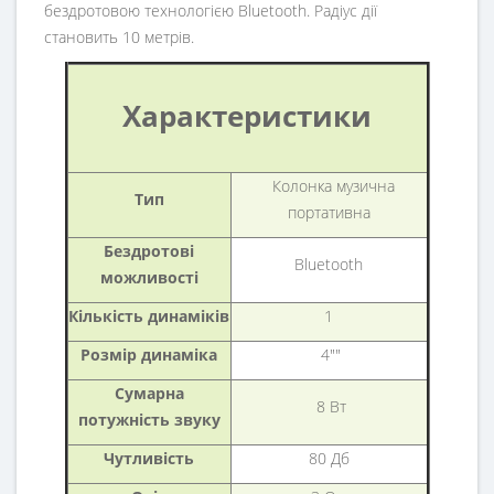
бездротовою технологією Bluetooth. Радіус дії
становить 10 метрів.
Характеристики
Колонка музична
Тип
портативна
Бездротові
Bluetooth
можливості
Кількість динаміків
1
Розмір динаміка
4""
Сумарна
8 Вт
потужність звуку
Чутливість
80 Дб