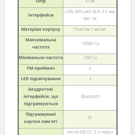
Опір
3 Ом
USB, Mini-Jack AUX 3.5 мм,
Інтерфейси
MIC IN
Матеріал корпусу
Пластик + метал
Максимальна
18000 Гц
частота
Мінімальна частота
100 Гц
FM-приймач
є
LED підсвічування
є
Бездротові
інтерфейси, що
Bluetooth
підтримуються
Підтримувані
TF
картки пам'яті
microUSB DC 5 V через