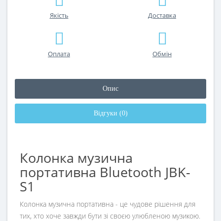
Якість
Доставка
Оплата
Обмін
Опис
Відгуки (0)
Колонка музична
портативна Bluetooth JBK-
S1
Колонка музична портативна - це чудове рішення для
тих, хто хоче завжди бути зі своєю улюбленою музикою.