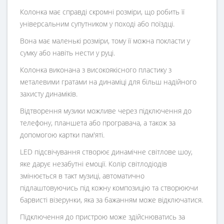
Колонка має справді скромні розміри, що робить її
універсальним супутником у поході або поїздці.
Вона має маленькі розміри, тому її можна покласти у
сумку або навіть нести у руці.
Колонка виконана з високоякісного пластику з
металевими гратами на динаміці для більш надійного
захисту динаміків.
Відтворення музики можливе через підключення до
телефону, планшета або програвача, а також за
допомогою картки пам'яті.
LED підсвічування створює динамічне світлове шоу,
яке дарує незабутні емоції. Колір світлодіодів
змінюється в такт музиці, автоматично
підлаштовуючись під кожну композицію та створюючи
барвисті візерунки, яка за бажанням може відключатися.
Підключення до пристрою може здійснюватись за