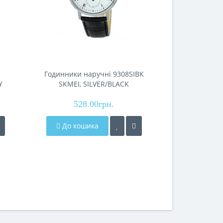
Годинники наручні 9308SIBK
Годинники н
Y
SKMEI, SILVER/BLACK
SKMEI, 
528.00грн.
528
До кошика
До кош