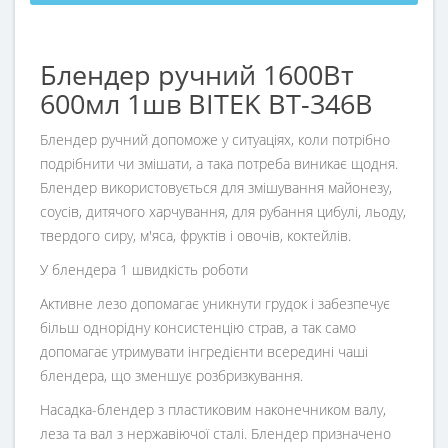
Блендер ручний 1600Вт
600мл 1шв BITEK BT-346B
Блендер ручний допоможе у ситуаціях, коли потрібно
подрібнити чи змішати, а така потреба виникає щодня.
Блендер використовується для змішування майонезу,
соусів, дитячого харчування, для рубання цибулі, льоду,
твердого сиру, м'яса, фруктів і овочів, коктейлів.
У блендера 1 швидкість роботи
Активне лезо допомагає уникнути грудок і забезпечує
більш однорідну консистенцію страв, а так само
допомагає утримувати інгредієнти всередині чаші
блендера, що зменшує розбризкування.
Насадка-блендер з пластиковим наконечником валу,
леза та вал з нержавіючої сталі. Блендер призначено