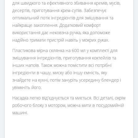
для швидкого та ефективного збивання кремів, мусів,
десертів, приготування крем-супів. Забезпечує
оптимальний потік інгредієнтів для змішування та
найкраще захоплення. Додатковий комфорт
використання дає нековзна ручка, яка допоможе
надійно тримати пристрій навіть у мокрих руках.
Пластикова мірна склянка на 600 мл у комплекті для
змішування інгредієнтів, приготування коктейлів та
інших напоїв. Також можна помістити всі потрібні
інгредієнти в чашу, миску або іншу ємність, яку
знайдете на кухні, потім зануріть усередину блендер і
увімкніть його.
Насадка легко від'єднується та миється. Всі деталі, окрім
робочого блоку з мотором, можна мити в посудомийній
машині.