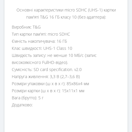
Основні характеристики micro SDHC (UHS-1) картки
пам'яті T&G 16 ГБ класу 10 (без адаптера):
Виробник: T&G
Тип картки пам'яті: micro SDHC
Ємність накопичувача: 16 ГБ
Клас швидкості: UHS-1 Class 10
Швидкість запису: не менше 10 МБ/с (запис
високоякісного FullHD-відео).
Сумісність: SD card specification. v2.0
Напруга живлення: 3,3 В (2,7–3,6 В)
Розміри упаковки (ш x в x г): 85x86x4 мм
Розміри картки (ш x в x г): 15x11x1 мм
Вага (брутто): 5 г
Додатково: