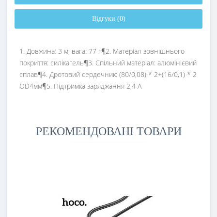
Відгуки (0)
1. Довжина: 3 м; вага: 77 г¶2. Матеріал зовнішнього
покриття: силікагель¶3. Спільний матеріал: алюмінієвий
сплав¶4. Дротовий сердечник: (80/0,08) * 2+(16/0,1) * 2
OD4мм¶5. Підтримка заряджання 2,4 А
РЕКОМЕНДОВАНІ ТОВАРИ