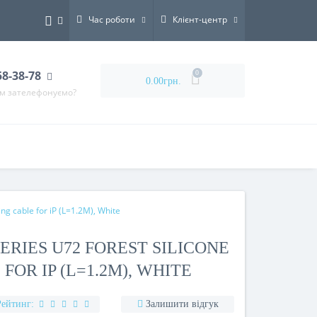
Час роботи
Клієнт-центр
58-38-78
0
0.00грн.
ам зателефонуємо?
ng cable for iP (L=1.2M), White
ERIES U72 FOREST SILICONE
OR IP (L=1.2M), WHITE
Рейтинг:
Залишити відгук