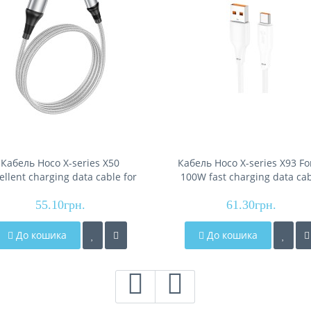
Кабель Hoco X-series X50
Кабель Hoco X-series X93 Fo
ellent charging data cable for
100W fast charging data ca
Type-C (L=1M), Gray
Type-C(L=1M), White
55.10грн.
61.30грн.
До кошика
До кошика