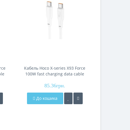
rce
Кабель Hoco X-series X93 Force
Кабель Hoco 
ble
100W fast charging data cable
Spear silic
Type-C to Type-C(L=1M), White
cable (
85.36грн.
56
До кошика
До кош