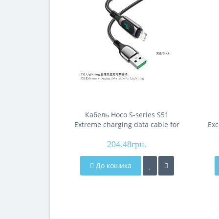
Кабель Hoco S-series S51
Extreme charging data cable for
Exc
iP (L=1.2M), Black
204.48грн.
До кошика