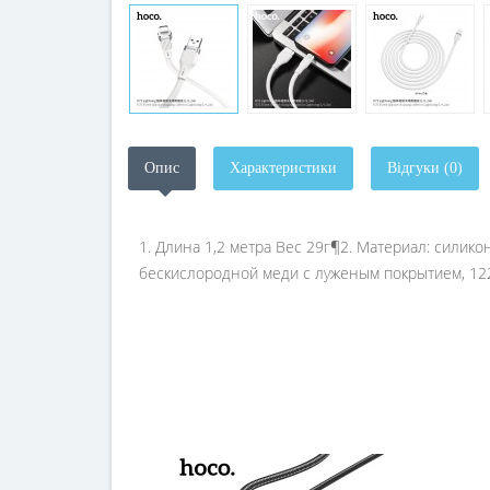
Опис
Характеристики
Відгуки (0)
1. Длина 1,2 метра Вес 29г¶2. Материал: силик
бескислородной меди с луженым покрытием, 12