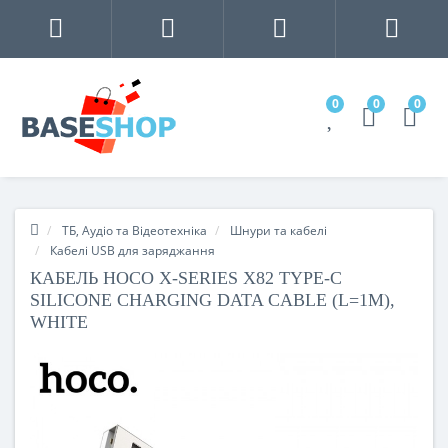
0
0
0
ТБ, Аудіо та Відеотехніка
Шнури та кабелі
Кабелі USB для заряджання
КАБЕЛЬ HOCO X-SERIES X82 TYPE-C
SILICONE CHARGING DATA CABLE (L=1M),
WHITE