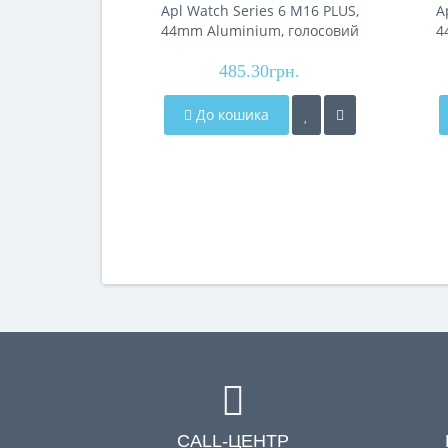
Apl Watch Series 6 M16 PLUS,
A
44mm Aluminium, голосовий
4
виклик, purple
485.30грн.
До кошика
CALL-ЦЕНТР