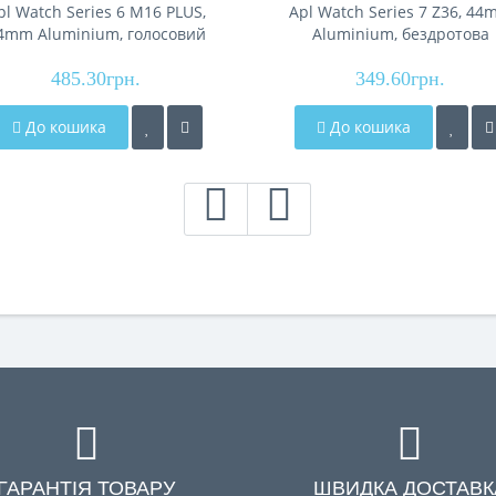
pl Watch Series 6 M16 PLUS,
Apl Watch Series 7 Z36, 4
4mm Aluminium, голосовий
Aluminium, бездротова
виклик, gold
зарядка, mint
485.30грн.
349.60грн.
До кошика
До кошика
ГАРАНТІЯ ТОВАРУ
ШВИДКА ДОСТАВК