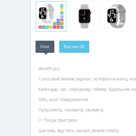
Опис
Відгуки (0)
Wearfit pro
Голосовий виклик (журнал, телефонна книга, н
Календар, час, секундомір, таймер, будильник, к
SMS, push повідомлення
Пульсометр, тонометр, оксиметр
/> Пошук пристрою
Шагомір, відстань, калорії, режим спорту