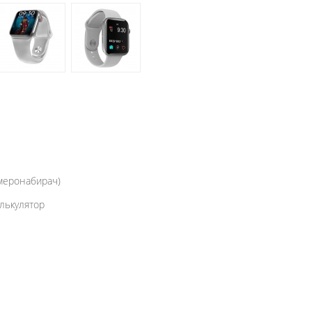
омеронабирач)
алькулятор