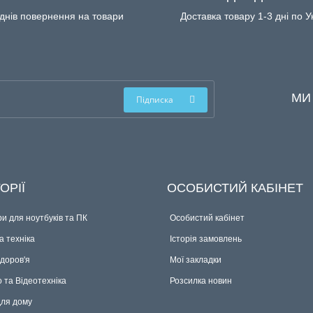
днів повернення на товари
Доставка товару 1-3 дні по У
МИ
Підписка
ОРІЇ
ОСОБИСТИЙ КАБІНЕТ
и для ноутбуків та ПК
Особистий кабінет
 техніка
Історія замовлень
здоров'я
Мої закладки
о та Відеотехніка
Розсилка новин
для дому