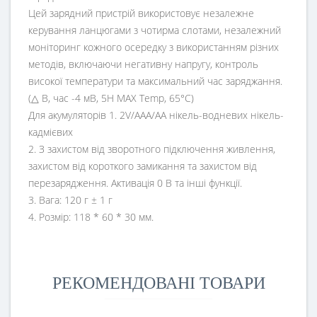
Цей зарядний пристрій використовує незалежне
керування ланцюгами з чотирма слотами, незалежний
моніторинг кожного осередку з використанням різних
методів, включаючи негативну напругу, контроль
високої температури та максимальний час заряджання.
(△ В, час -4 мВ, 5H MAX Temp, 65°C)
Для акумуляторів 1. 2V/AAA/AA нікель-водневих нікель-
кадмієвих
2. З захистом від зворотного підключення живлення,
захистом від короткого замикання та захистом від
перезарядження. Активація 0 В та інші функції.
3. Вага: 120 г ± 1 г
4. Розмір: 118 * 60 * 30 мм.
РЕКОМЕНДОВАНІ ТОВАРИ