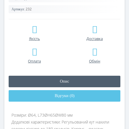
232
Артикул:
Якість
Доставка
Оплата
Обмін
Опис
Відгуки (0)
Розміри: Ø64, L73ØH65ØW80 мм
Додаткові характеристики: Регульований кут нахили
голови ліхтаря до 180 градусів. Корпус – пластик.