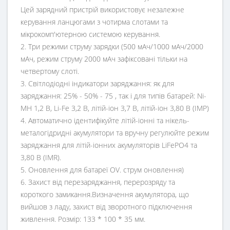
Цей зарядний пристрій використовує незалежне
керування ланцюгами з чотирма слотами та
мікрокомп'ютерною системою керування.
2. Три режими струму зарядки (500 мАч/1000 мАч/2000
мАч, режим струму 2000 мАч зафіксовані тільки на
четвертому слоті.
3. Світлодіодні індикатори заряджання: як для
заряджання: 25% - 50% - 75 , так і для типів батарей: Ni-
MH 1,2 В, Li-Fe 3,2 В, літій-іон 3,7 В, літій-іон 3,80 В (ІМР)
4. Автоматично ідентифікуйте літій-іонні та нікель-
металогідридні акумулятори та вручну регулюйте режим
заряджання для літій-іонних акумуляторів LiFePO4 та
3,80 В (IMR).
5. Оновлення для батареї OV. струм оновлення)
6. Захист від перезаряджання, перерозряду та
короткого замикання.Визначення акумулятора, що
вийшов з ладу, захист від зворотного підключення
живлення. Розмір: 133 * 100 * 35 мм.