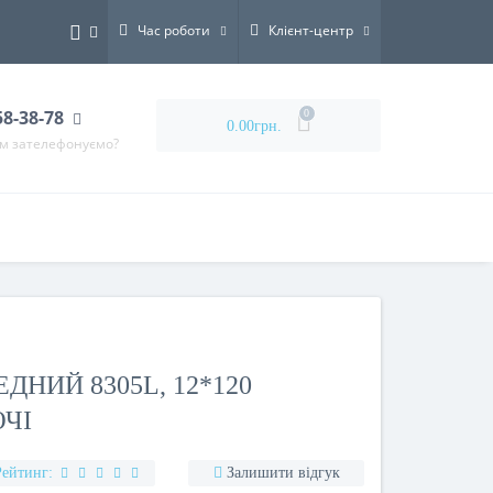
Час роботи
Клієнт-центр
58-38-78
0
0.00грн.
ам зателефонуємо?
НИЙ 8305L, 12*120
ЮЧІ
Рейтинг:
Залишити відгук