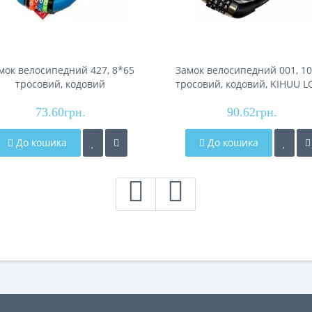
мок велосипедний 427, 8*65
Замок велосипедний 001, 1
тросовий, кодовий
тросовий, кодовий, KIHUU 
73.60грн.
90.62грн.
До кошика
До кошика