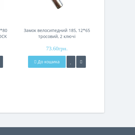
0*80
Замок велосипедний 185, 12*65
Замок велос
LOCK
тросовий, 2 ключі
по
73.60грн.
226
До кошика
До кош