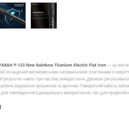
PARAH P‑123 New Rainbow Titanium Electric Flat Iron
— це висок
трій оснащений високоякісними нагрівальними пластинами з покриття
ий результат навіть при частому використанні. Діапазон регульован
р робить керування зрозумілим та зручним. Поворотний кабель забез
к для повсякденного домашнього використання, так і для професійн
и