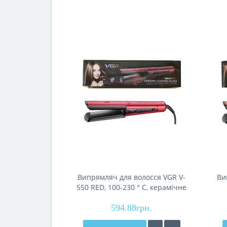
Випрямляч для волосся VGR V-
Ви
550 RED, 100-230 ° C, керамічне
покриття, 70 W, LED display
ке
594.88грн.