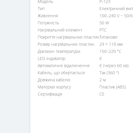
Модель
P‑123
Тип
Електричний випр
Живлення
100–240 V ~ 50/6
Потужність
50 W
Нагрівальний елемент
PTC
Покриття нагрівальних пластин
Титанове
Розмір нагрівальних пластин
29 × 110 мм
Діапазон температури
150–220 °C
LED-індикатор
Є
Автоматичне відключення
Є (через 60 хв)
Кабель, що обертається
Так (360 °)
Довжина кабелю
2 м
Матеріал корпусу
Пластик (ABS)
Сертифікація
CE