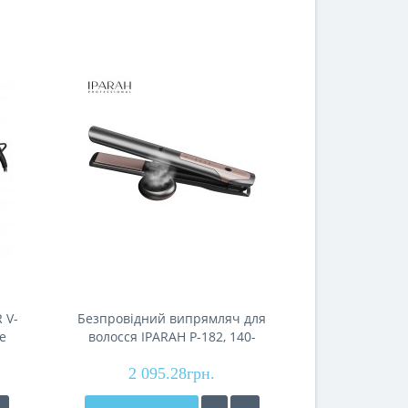
 V-
Безпровідний випрямляч для
Випрямляч дл
е
волосся IPARAH P-182, 140-
P-132Y ORAN
D
200°C, керамічне покриття,
керамічне
5200mAh, ефірне масло
2 095.28грн.
1 47
disp