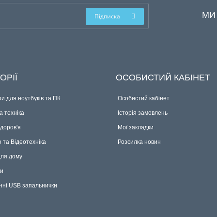
МИ
Підписка
ОРІЇ
ОСОБИСТИЙ КАБІНЕТ
и для ноутбуків та ПК
Особистий кабінет
 техніка
Історія замовлень
здоров'я
Мої закладки
о та Відеотехніка
Розсилка новин
для дому
ки
нні USB запальнички