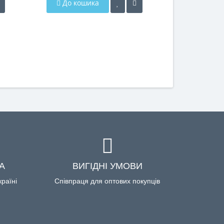
До кошика
До кош
А
ВИГІДНІ УМОВИ
країні
Співпраця для оптових покупців