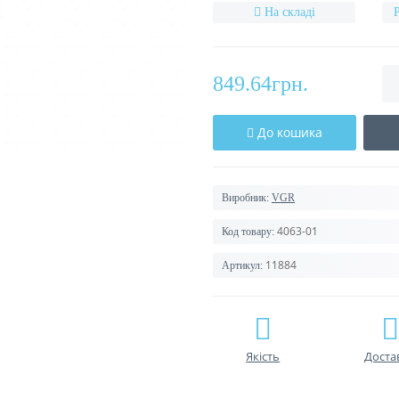
На складі
849.64грн.
До кошика
Виробник:
VGR
4063-01
Код товару:
11884
Артикул:
Якість
Доста