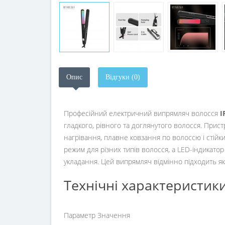
Опис
Відгуки (0)
Професійний електричний випрямляч волосся
I
гладкого, рівного та доглянутого волосся. Прис
нагрівання, плавне ковзання по волоссю і стійк
режим для різних типів волосся, а LED-індикато
укладання. Цей випрямляч відмінно підходить я
Технічні характеристик
Параметр Значення