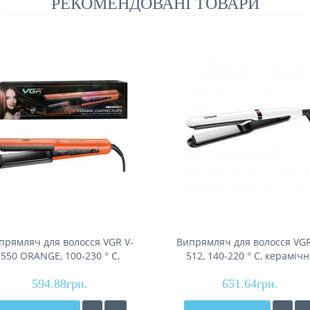
РЕКОМЕНДОВАНІ ТОВАРИ
прямляч для волосся VGR V-
Випрямляч для волосся VGR
550 ORANGE, 100-230 ° C,
512, 140-220 ° C, керамічн
рамічне покриття, 70 W, LED
покриття 25 мм, 45 W, LE
594.88грн.
display
651.64грн.
display