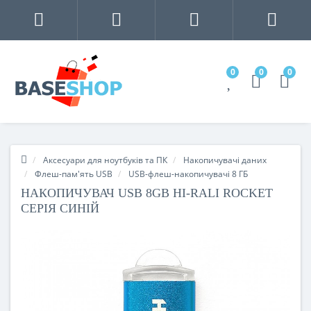
0
0
0
Аксесуари для ноутбуків та ПК
Накопичувачі даних
Флеш-пам'ять USB
USB-флеш-накопичувачі 8 ГБ
НАКОПИЧУВАЧ USB 8GB HI-RALI ROCKET
СЕРIЯ СИНІЙ