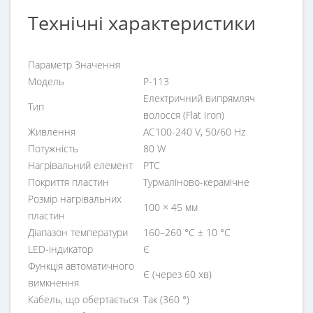
Технічні характеристики
Параметр Значення
Модель
P-113
Електричний випрямляч
Тип
волосся (Flat Iron)
Живлення
AC100-240 V, 50/60 Hz
Потужність
80 W
Нагрівальний елемент
PTC
Покриття пластин
Турмаліново-керамічне
Розмір нагрівальних
100 × 45 мм
пластин
Діапазон температури
160–260 °C ± 10 °C
LED-індикатор
Є
Функція автоматичного
Є (через 60 хв)
вимкнення
Кабель, що обертається
Так (360 °)