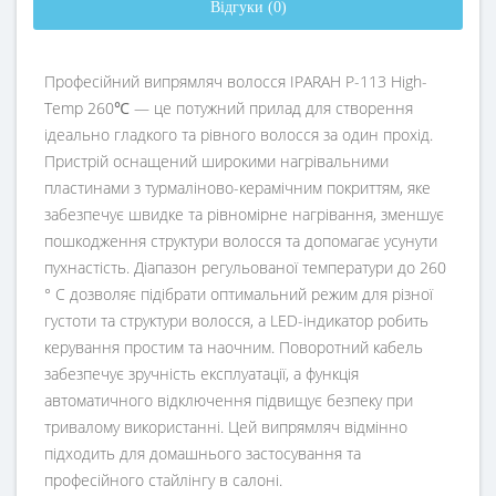
Відгуки (0)
Професійний випрямляч волосся IPARAH P-113 High-
Temp 260℃ — це потужний прилад для створення
ідеально гладкого та рівного волосся за один прохід.
Пристрій оснащений широкими нагрівальними
пластинами з турмаліново-керамічним покриттям, яке
забезпечує швидке та рівномірне нагрівання, зменшує
пошкодження структури волосся та допомагає усунути
пухнастість. Діапазон регульованої температури до 260
° C дозволяє підібрати оптимальний режим для різної
густоти та структури волосся, а LED-індикатор робить
керування простим та наочним. Поворотний кабель
забезпечує зручність експлуатації, а функція
автоматичного відключення підвищує безпеку при
тривалому використанні. Цей випрямляч відмінно
підходить для домашнього застосування та
професійного стайлінгу в салоні.