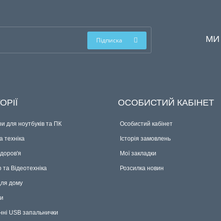
МИ
Підписка
ОРІЇ
ОСОБИСТИЙ КАБІНЕТ
и для ноутбуків та ПК
Особистий кабінет
 техніка
Історія замовлень
здоров'я
Мої закладки
о та Відеотехніка
Розсилка новин
для дому
ки
нні USB запальнички