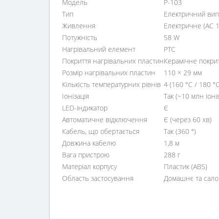
Модель
P-103
Тип
Електричний випр
Живлення
Електричне (AC 1
Потужність
58 W
Нагрівальний елемент
PTC
Покриття нагрівальних пластин
Керамічне покри
Розмір нагрівальних пластин
110 × 29 мм
Кількість температурних рівнів
4 (160 °C / 180 °
Іонізація
Так (~10 млн іоні
LED-індикатор
Є
Автоматичне відключення
Є (через 60 хв)
Кабель, що обертається
Так (360 °)
Довжина кабелю
1,8 м
Вага пристрою
288 г
Матеріал корпусу
Пластик (ABS)
Область застосування
Домашнє та сало