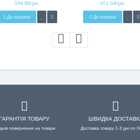
594.88грн.
display
651.64грн.
display
До кошика
До кошика
ГАРАНТІЯ ТОВАРУ
ШВИДКА ДОСТАВК
днів повернення на товари
Доставка товару 1-3 дні по У