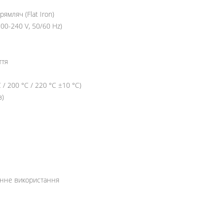
ямляч (Flat Iron)
00-240 V, 50/60 Hz)
ття
C / 200 °C / 220 °C ±10 °C)
в)
нне використання