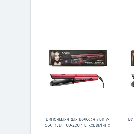
Випрямляч для волосся VGR V-
Ви
550 RED, 100-230 ° C, керамічне
покриття, 70 W, LED display
ке