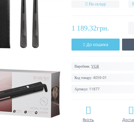
На складі
1 189.32грн.
До кошика
Виробник:
VGR
4059-01
Код товару:
11877
Артикул:
Якість
Доста