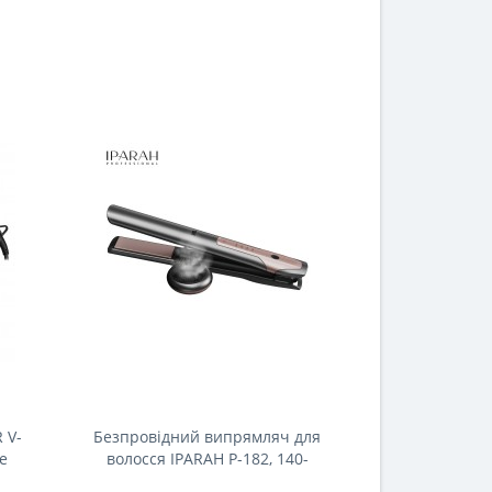
 V-
Безпровідний випрямляч для
Випрямляч дл
е
волосся IPARAH P-182, 140-
P-132Y ORAN
D
200°C, керамічне покриття,
керамічне