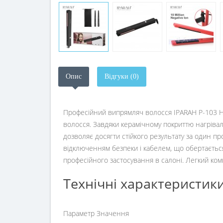
Опис
Відгуки (0)
Професійний випрямляч волосся IPARAH P-103 Hai
волосся. Завдяки керамічному покриттю нагрівал
дозволяє досягти стійкого результату за один 
відключенням безпеки і кабелем, що обертаєтьс
професійного застосування в салоні. Легкий ком
Технічні характеристик
Параметр Значення